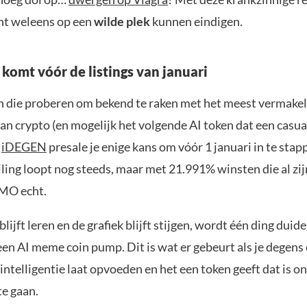
nt weleens op een
wilde plek
kunnen eindigen.
 komt vóór de listings van januari
 die proberen om bekend te raken met het meest vermakel
n crypto (en mogelijk het volgende AI token dat een casua
e
iDEGEN
presale je enige kans om vóór 1 januari in te stap
ling loopt nog steeds, maar met 21.991% winsten die al zij
MO echt.
blijft leren en de grafiek blijft stijgen, wordt één ding duideli
een AI meme coin pump. Dit is wat er gebeurt als je degens
intelligentie laat opvoeden en het een token geeft dat is
te gaan.