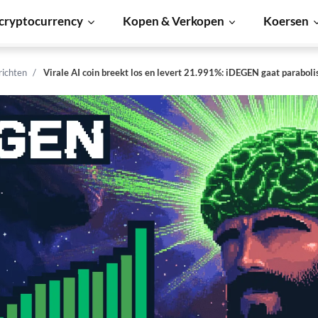
cryptocurrency
Kopen & Verkopen
Koersen
richten
Virale AI coin breekt los en levert 21.991%: iDEGEN gaat paraboli