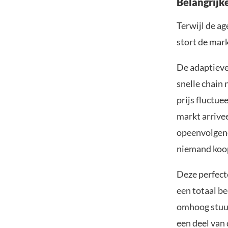
Belangrijk
Terwijl de ag
stort de mar
De adaptieve
snelle chain 
prijs fluctue
markt arrivee
opeenvolgend
niemand koop
Deze perfect
een totaal b
omhoog stuur
een ​​deel va