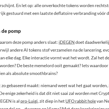
schijnt. En let op: alle onverkochte tokens worden rechts
ijk gestuurd met een laatste deflatoire verbranding vóór d
n de pomp
waarom deze pomp anders slaat:
iDEGEN
doet daadwerkelijk
erwijl andere AI tokens stof verzamelen na de lancering, evo
van elke dag. Elke interactie vormt wat het wordt. Zal het d
 worden? De beste memelord ooit gemaakt? Iets waardoor
zien als absolute smoothbrains?
it zo gebaseerd maakt: niemand weet wat het gaat worden, 
De enige zekerheid is dat dit niet saai zal worden met Cryp
iDEGEN is al
pro-Luigi
, zit diep in het
UFO rabbit hole
van Ne
noeg dol op…
dwergen op Viagra
? Met deze krankzinnige r