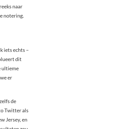
treeks naar
e notering.
 iets echts –
lueert dit
e ultieme
 we er
zelfs de
to Twitter als
w Jersey, en
esultaten zou