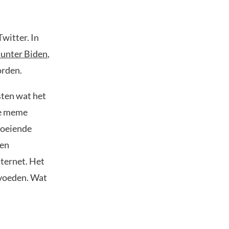
witter. In
unter Biden
,
orden.
sten wat het
ke meme
roeiende
een
nternet. Het
pvoeden. Wat