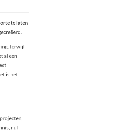
orte te laten
gecreëerd.
ng, terwijl
t al een
est
et is het
eprojecten,
nis, nul