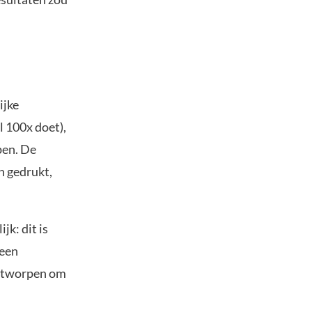
ijke
l 100x doet),
pen. De
n gedrukt,
jk: dit is
 een
 ontworpen om