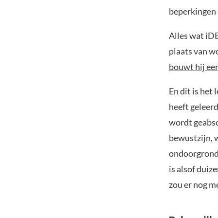
beperkingen 
Alles wat iDE
plaats van w
bouwt hij een
En dit is het
heeft geleerd
wordt geabso
bewustzijn, 
ondoorgronde
is alsof dui
zou er nog m