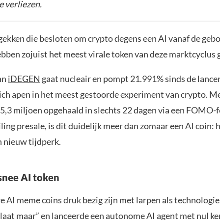
e verliezen.
gekken die besloten om crypto degens een AI vanaf de gebo
bben zojuist het meest virale token van deze marktcyclus 
an
iDEGEN
gaat nucleair en pompt 21.991% sinds de lanceri
ich apen in het meest gestoorde experiment van crypto. Me
 5,3 miljoen opgehaald in slechts 22 dagen via een FOMO-f
ling presale, is dit duidelijk meer dan zomaar een AI coin: h
 nieuw tijdperk.
nee AI token
e AI meme coins druk bezig zijn met larpen als technologi
laat maar” en lanceerde een autonome AI agent met nul ken