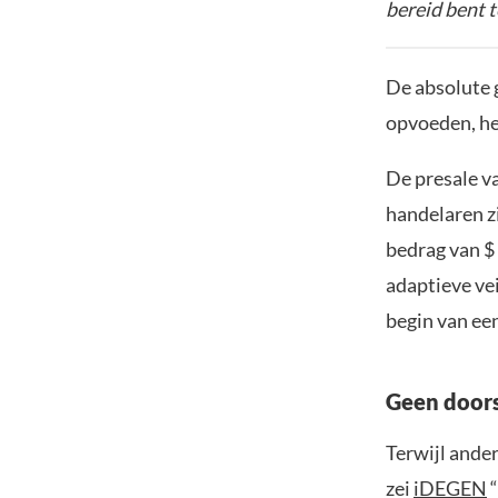
bereid bent t
De absolute 
opvoeden, he
De presale v
handelaren z
bedrag van $
adaptieve vei
begin van een
Geen doors
Terwijl ander
zei
iDEGEN
“