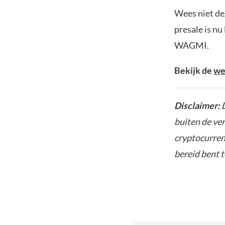
Wees niet deg
presale is nu
WAGMI.
Bekijk de
we
Disclaimer:
D
buiten de ve
cryptocurrenc
bereid bent t