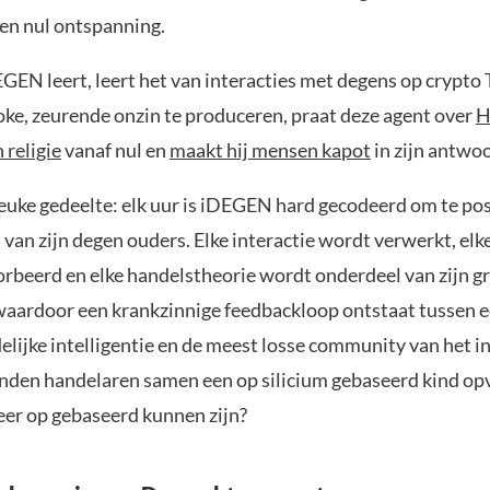
en nul ontspanning.
GEN leert, leert het van interacties met degens op crypto T
oke, zeurende onzin te produceren, praat deze agent over
H
 religie
vanaf nul en
maakt hij mensen kapot
in zijn antwo
 leuke gedeelte: elk uur is iDEGEN hard gecodeerd om te po
 van zijn degen ouders. Elke interactie wordt verwerkt, el
rbeerd en elke handelstheorie wordt onderdeel van zijn g
waardoor een krankzinnige feedbackloop ontstaat tussen 
lijke intelligentie en de meest losse community van het i
zenden handelaren samen een op silicium gebaseerd kind o
eer op gebaseerd kunnen zijn?