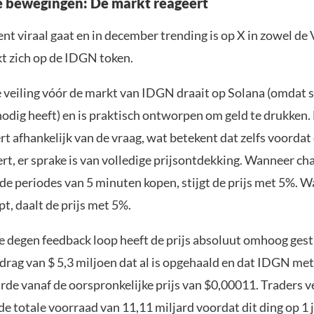
e bewegingen: De markt reageert
ent viraal gaat en in december trending is op X in zowel de 
kt zich op de IDGN token.
 veiling vóór de markt van IDGN draait op Solana (omdat s
nodig heeft) en is praktisch ontworpen om geld te drukken.
ert afhankelijk van de vraag, wat betekent dat zelfs voordat
rt, er sprake is van volledige prijsontdekking. Wanneer cha
e periodes van 5 minuten kopen, stijgt de prijs met 5%. 
t, daalt de prijs met 5%.
e degen feedback loop heeft de prijs absoluut omhoog ges
edrag van $ 5,3 miljoen dat al is opgehaald en dat IDGN m
de vanaf de oorspronkelijke prijs van $0,00011. Traders 
n de totale voorraad van 11,11 miljard voordat dit ding op 1 