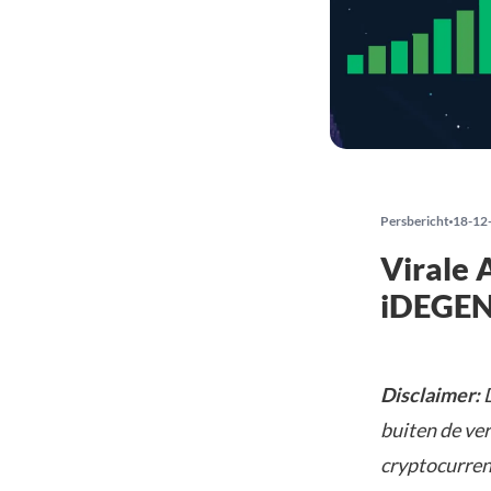
Persbericht
18-12
Virale 
iDEGEN 
Disclaimer:
D
buiten de ve
cryptocurrenc