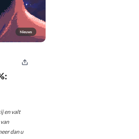
Nieuws
%:
j en valt
 van
meer dan u