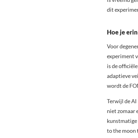
dit experime
Hoe je erin
Voor degenen
experiment va
is de officiël
adaptieve vei
wordt de FO
Terwijl de AI 
niet zomaar 
kunstmatige 
to the moon 