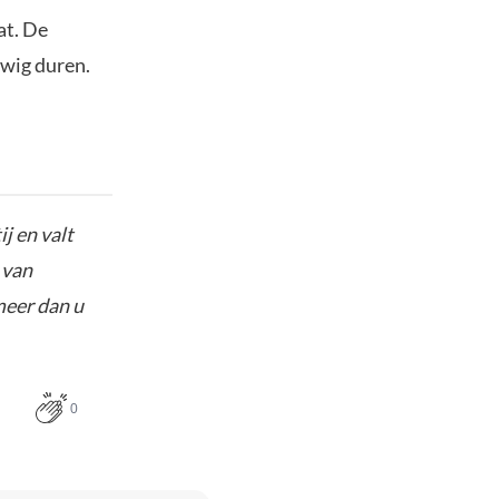
at. De
euwig duren.
j en valt
 van
meer dan u
0