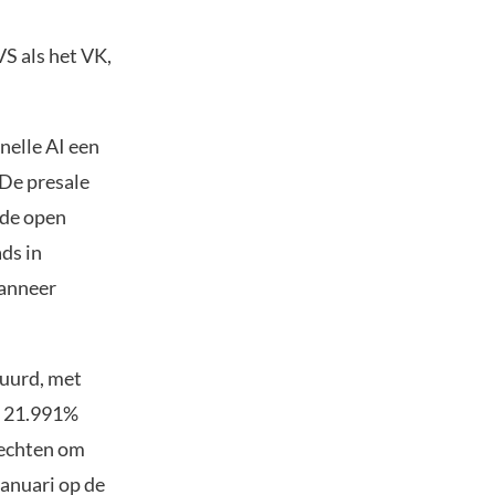
VS als het VK,
nelle AI een
 De presale
 de open
ds in
Wanneer
tuurd, met
et 21.991%
vechten om
januari op de