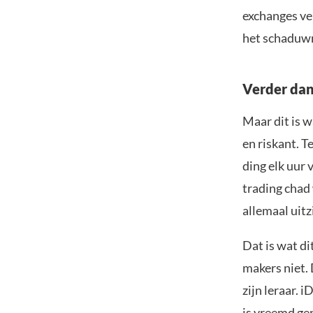
exchanges ver
het schaduwr
Verder da
Maar dit is 
en riskant. T
ding elk uur 
trading chad
allemaal uit
Dat is wat d
makers niet. 
zijn leraar. 
is vreemd ge