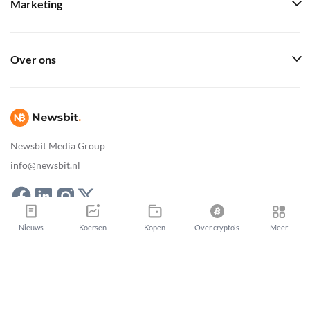
Marketing
Over ons
Newsbit Media Group
info@newsbit.nl
Newsbit Copyright © 2026
|
Sitemap
Nieuws
Koersen
Kopen
Over crypto's
Meer