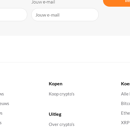
In
Jouw e-mail
Kopen
Koe
uws
Koop crypto’s
Alle
ieuws
Bitc
ws
Eth
Uitleg
s
XRP
Over crypto’s