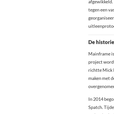
afgewikkeld.
tegen een va
georganiseer
uitleenproto
De histori
Mainframe is 
project word
richtte Mick 
maken met de
overgenomen 
In 2014 bego
Spatch. Tijd