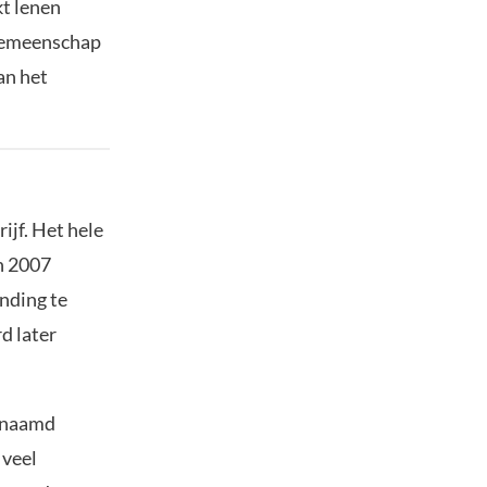
t lenen
 gemeenschap
an het
ijf. Het hele
n 2007
inding te
d later
genaamd
 veel