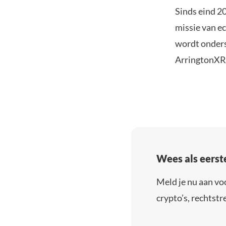
Sinds eind 2
missie van e
wordt onders
ArringtonXRP
Wees als eerst
Meld je nu aan vo
crypto’s, rechtstre