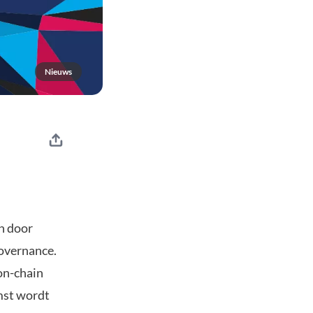
Nieuws
en door
overnance.
on-chain
mst wordt