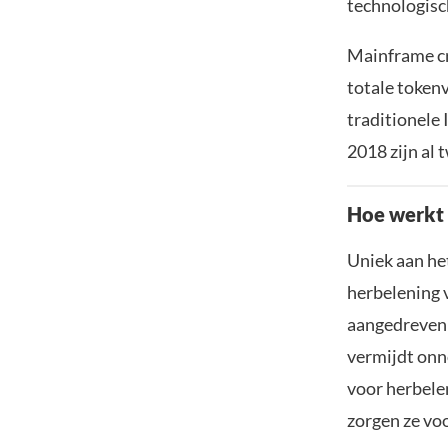
technologisc
Mainframe cr
totale token
traditionele 
2018 zijn al 
Hoe werkt
Uniek aan he
herbelening 
aangedreven 
vermijdt onn
voor herbele
zorgen ze vo