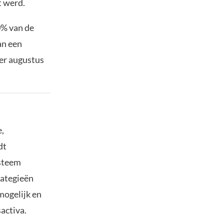
t werd.
0% van de
an een
Per augustus
,
dt
ysteem
rategieën
mogelijk en
activa.