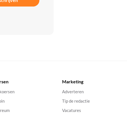
schrijven
rsen
Marketing
 koersen
Adverteren
oin
Tip de redactie
ereum
Vacatures