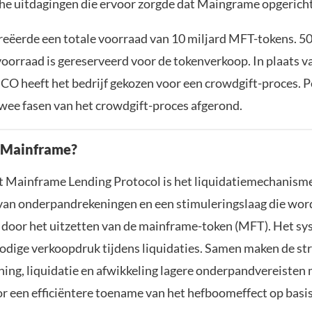
he uitdagingen die ervoor zorgde dat Maingrame opgerich
eëerde een totale voorraad van 10 miljard MFT-tokens. 5
voorraad is gereserveerd voor de tokenverkoop. In plaats v
ICO heeft het bedrijf gekozen voor een crowdgift-proces. 
twee fasen van het crowdgift-proces afgerond.
 Mainframe?
t Mainframe Lending Protocol is het liquidatiemechanisme
van onderpandrekeningen en een stimuleringslaag die wor
door het uitzetten van de mainframe-token (MFT). Het s
odige verkoopdruk tijdens liquidaties. Samen maken de st
ning, liquidatie en afwikkeling lagere onderpandvereisten 
or een efficiëntere toename van het hefboomeffect op basis