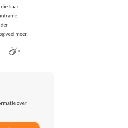
die haar
ainframe
nder
g veel meer.
0
ormatie over