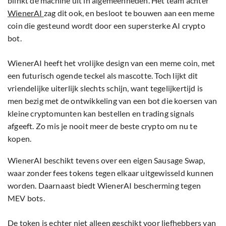
blinkt de machine uit in algemeenheden. Het team achter
WienerAI
zag dit ook, en besloot te bouwen aan een meme
coin die gesteund wordt door een supersterke AI crypto
bot.
WienerAI heeft het vrolijke design van een meme coin, met
een futurisch ogende teckel als mascotte. Toch lijkt dit
vriendelijke uiterlijk slechts schijn, want tegelijkertijd is
men bezig met de ontwikkeling van een bot die koersen van
kleine cryptomunten kan bestellen en trading signals
afgeeft. Zo mis je nooit meer de beste crypto om nu te
kopen.
WienerAI beschikt tevens over een eigen Sausage Swap,
waar zonder fees tokens tegen elkaar uitgewisseld kunnen
worden. Daarnaast biedt WienerAI bescherming tegen
MEV bots.
De token is echter niet alleen geschikt voor liefhebbers van