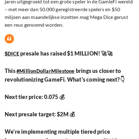
jaren uitgegroeid tot een grote speler in de GamleFi wereld
– met meer dan 50.000 geregistreerde spelers en $50
miljoen aan maandelijkse inzetten mag Mega Dice gerust
een reus genoemd worden.
presale has raised $1 MILLION! 🚀🚀
$DICE
This
brings us closer to
#MillionDollarMilestone
revolutionizing GameFi. What's coming next?👇
Next tier price: 0.075 💰
Next presale target: $2M 💰
We're implementing multiple tiered price