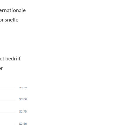
ernationale
r snelle
et bedrijf
or