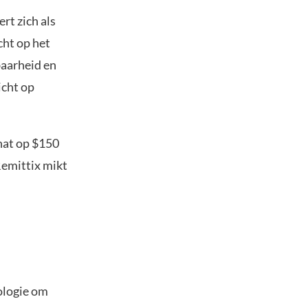
rt zich als
cht op het
baarheid en
icht op
hat op $150
Remittix mikt
ologie om