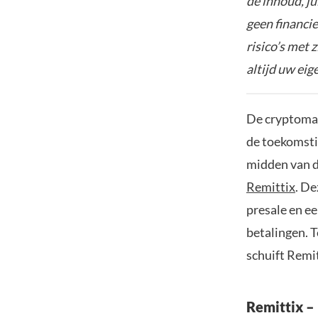
de inhoud, ju
geen financie
risico’s met 
altijd uw ei
De cryptomar
de toekomsti
midden van de
Remittix
. D
presale en e
betalingen. T
schuift Remit
Remittix –