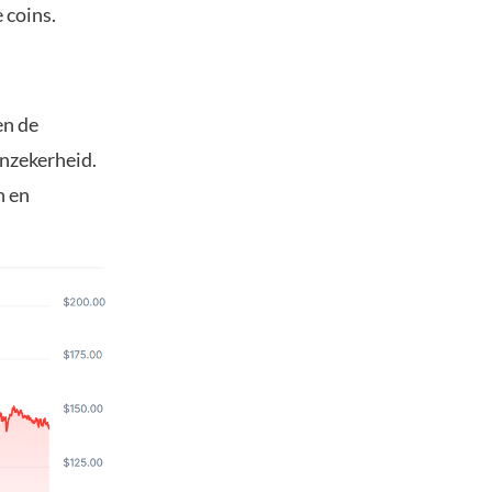
 coins.
en de
nzekerheid.
n en