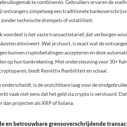
gebruiksgemak te combineren. Gebruikers ervaren de snelh
ijl ontvangers simpelweg een traditionele bankoverschrijv
zonder technische drempels of volatiliteit.
k voordeel is het vaste transactietarief, dat verborgen wis
osten elimineert. Wat je stuurt, is exact wat de ontvanger 
n kunnen cryptobetalingen accepteren en deze automatis
alen op hun bankrekening. Met ondersteuning voor 30+ fiat
ryptoparen, biedt Remittix flexibiliteit én schaal.
 onderscheidt, is de onzichtbare laag voor de eindgebruike
kt vaak niet eens dat het geld via crypto is verstuurd. Da
r dan projecten als XRP of Solana.
le en betrouwbare grensoverschrijdende transac