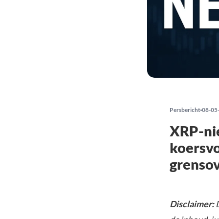
Persbericht
08-05
XRP-nie
koersvo
grensov
Disclaimer:
D