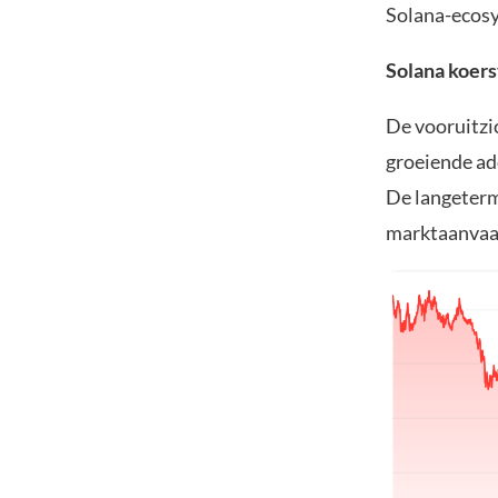
Solana-ecosy
Solana koer
De vooruitzic
groeiende ad
De langeterm
marktaanvaa