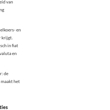
eid van
ing
selkoers- en
krijgt.
ch in fiat
valuta en
r: de
t maakt het
ties