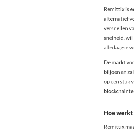
Remittix is e
alternatief 
versnellen va
snelheid, wil
alledaagse w
De markt voo
biljoen en za
op een stuk 
blockchainte
Hoe werkt 
Remittix maa