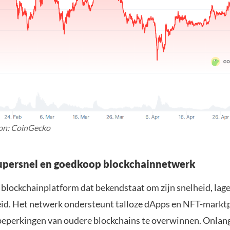
on: CoinGecko
upersnel en goedkoop blockchainnetwerk
 blockchainplatform dat bekendstaat om zijn snelheid, lag
id. Het netwerk ondersteunt talloze dApps en NFT-marktp
beperkingen van oudere blockchains te overwinnen. Onlan