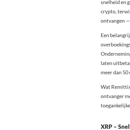
snelheid en 
crypto, terw
ontvangen — 
Een belangrij
overboekingsk
Onderneminge
laten uitbet
meer dan 50 c
Wat Remittix
ontvanger mer
toegankelijke
XRP – Snel