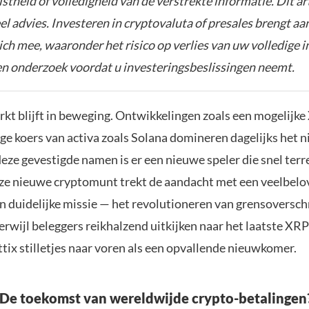
istheid of volledigheid van de verstrekte informatie. Dit ar
el advies. Investeren in cryptovaluta of presales brengt aa
zich mee, waaronder het risico op verlies van uw volledige i
gen onderzoek voordat u investeringsbeslissingen neemt.
kt blijft in beweging. Ontwikkelingen zoals een mogelijk
ge koers van activa zoals Solana domineren dagelijks het n
ze gevestigde namen is er een nieuwe speler die snel terr
eze nieuwe cryptomunt trekt de aandacht met een veelbel
en duidelijke missie — het revolutioneren van grensoversc
erwijl beleggers reikhalzend uitkijken naar het laatste XR
tix stilletjes naar voren als een opvallende nieuwkomer.
 De toekomst van wereldwijde crypto-betalingen