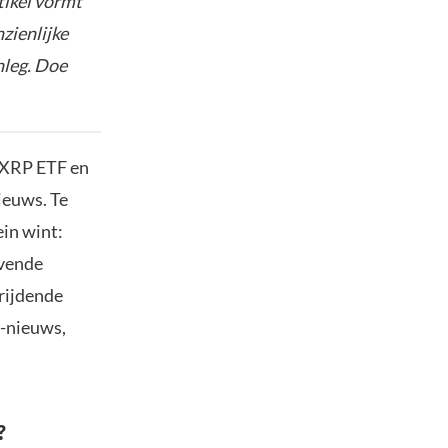
tikel vormt
nzienlijke
nleg. Doe
e XRP ETF en
ieuws. Te
ein wint:
ovende
hrijdende
P-nieuws,
?