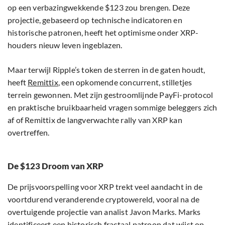
op een verbazingwekkende $123 zou brengen. Deze
projectie, gebaseerd op technische indicatoren en
historische patronen, heeft het optimisme onder XRP-
houders nieuw leven ingeblazen.
Maar terwijl Ripple’s token de sterren in de gaten houdt,
heeft
Remittix
, een opkomende concurrent, stilletjes
terrein gewonnen. Met zijn gestroomlijnde PayFi-protocol
en praktische bruikbaarheid vragen sommige beleggers zich
af of Remittix de langverwachte rally van XRP kan
overtreffen.
De $123 Droom van XRP
De prijsvoorspelling voor XRP trekt veel aandacht in de
voortdurend veranderende cryptowereld, vooral na de
overtuigende projectie van analist Javon Marks. Marks
identificeert een historisch fractaal patroon dat wijst op