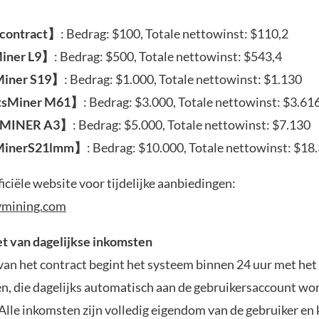
contract】
: Bedrag: $100, Totale nettowinst: $110,2
iner L9】
: Bedrag: $500, Totale nettowinst: $543,4
iner S19】
: Bedrag: $1.000, Totale nettowinst: $1.130
sMiner M61】
: Bedrag: $3.000, Totale nettowinst: $3.61
MINER A3】
: Bedrag: $5.000, Totale nettowinst: $7.130
MinerS21lmm】
: Bedrag: $10.000, Totale nettowinst: $18
iciële website voor tijdelijke aanbiedingen:
vymining.com
et van dagelijkse inkomsten
 van het contract begint het systeem binnen 24 uur met he
n, die dagelijks automatisch aan de gebruikersaccount wo
Alle inkomsten zijn volledig eigendom van de gebruiker en 