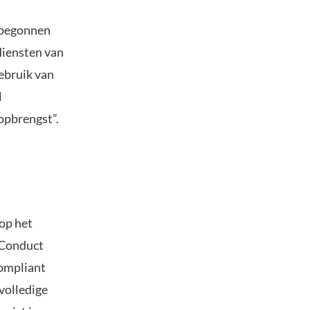
s begonnen
diensten van
gebruik van
l
opbrengst”.
op het
 Conduct
compliant
volledige