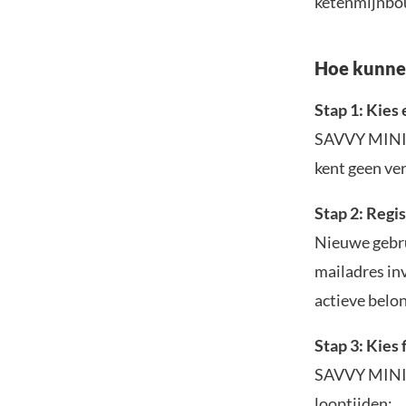
ketenmijnbou
Hoe kunnen
Stap 1: Kies
SAVVY MINING
kent geen ver
Stap 2: Regi
Nieuwe gebr
mailadres inv
actieve belo
Stap 3: Kies 
SAVVY MINING
looptijden: