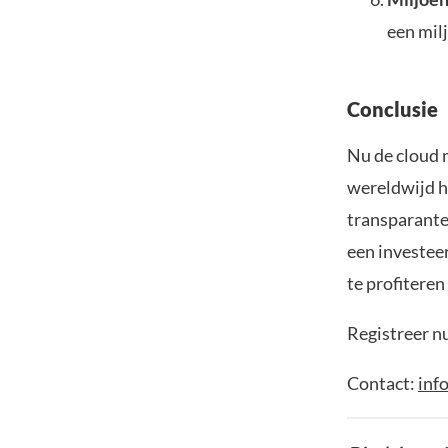
een milj
Conclusie
Nu de cloud 
wereldwijd he
transparante
een investee
te profiteren
Registreer n
Contact:
inf