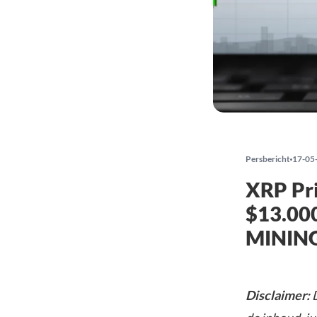
Persbericht
17-05
XRP Pri
$13.00
MININ
Disclaimer:
D