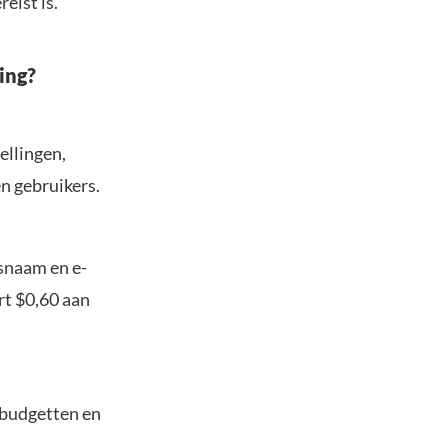
eist is.
ing?
ellingen,
en gebruikers.
snaam en e-
rt $0,60 aan
 budgetten en