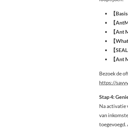
【Basis
【AntM
【Ant M
【What
【SEAL
【Ant 
Bezoek de off
https://sav
Stap 4: Geni
Na activatie
van inkomste
toegevoegd. 