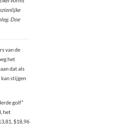
tikel vormt
nzienlijke
nleg. Doe
rs van de
oeg het
aan dat als
kan stijgen
erde golf”
, het
13,81, $18,96