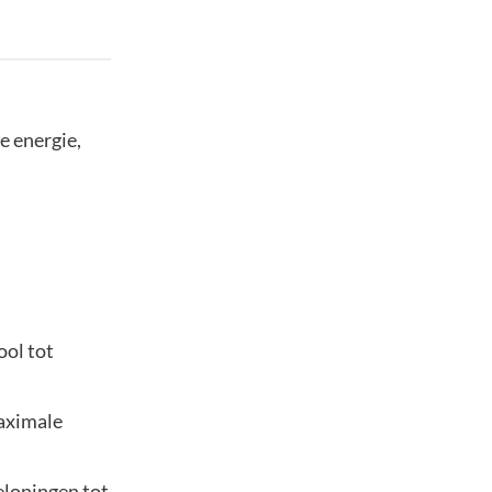
e energie,
ool tot
aximale
eloningen tot