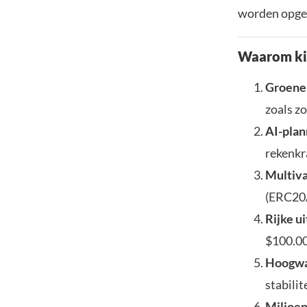
worden opge
Waarom ki
Groene
zoals z
AI-plan
rekenkr
Multiva
(ERC20
Rijke u
$100.00
Hoogwaa
stabili
Miljoe