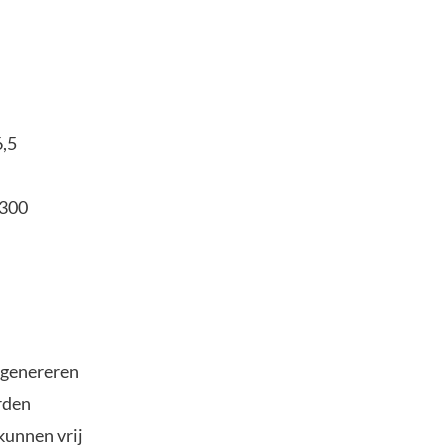
6,5
.300
t genereren
rden
kunnen vrij