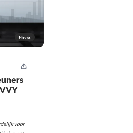
Nieuws
euners
SAVVY
delijk voor