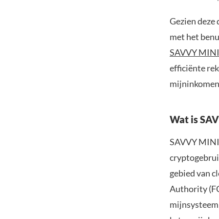
Gezien deze 
met het benu
SAVVY MIN
efficiënte re
mijninkomen,
Wat is SA
SAVVY MINING
cryptogebrui
gebied van c
Authority (F
mijnsysteem,