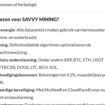
nomen of herbelegd.
ezen voor SAVVY MINING?
 energie
: Alle datacenters maken gebruik van hernieuwbar
onne- en waterkracht.
ning
: Zelfontwikkelde algoritmes optimaliseren de
achttoewijzing.
luta-ondersteuning
: Onder andere XRP, BTC, ETH, USDT
/TRC20), DOGE, LTC, BCH, SOL.
itnodigingsbonussen
: Beloningen tot 4,5%, maandelijkse p
0.
rdige beveiliging
: Met McAfee® en Cloudflare® voor m
teit en bescherming.
nenbonussen
: Deelname aan evenementen geeft kans op b