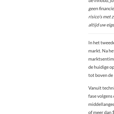
de inhoud, ju
geen financie
risico’s met 
altijd uw ei
In het tweed
markt. Na he
marktsentime
de huidige o
tot boven de
Vanuit techn
fase volgens 
middellangedo
of meer dan 