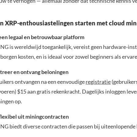
w te verhogen — allemaal zonder dat technische kennis ver
 XRP-enthousiastelingen starten met cloud min
 een legaal en betrouwbaar platform
 is wereldwijd toegankelijk, vereist geen hardware-inst
borgen kosten, en is ideaal voor zowel beginners als ervar
streer en ontvang beloningen
uikers ontvangen na een eenvoudige
registratie
(gebruiker
oeren) $15 aan gratis rekenkracht. Dagelijks inloggen leve
ningen op.
flexibel uit miningcontracten
 biedt diverse contracten die passen bij uiteenlopende