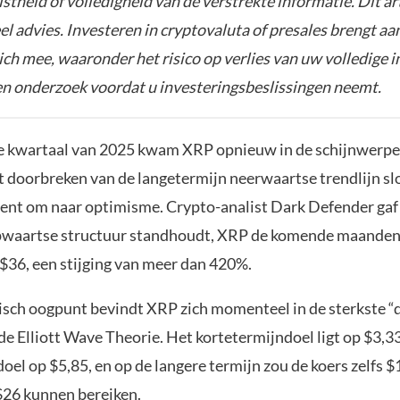
istheid of volledigheid van de verstrekte informatie. Dit ar
el advies. Investeren in cryptovaluta of presales brengt aa
zich mee, waaronder het risico op verlies van uw volledige i
gen onderzoek voordat u investeringsbeslissingen neemt.
e kwartaal van 2025 kwam XRP opnieuw in de schijnwerpe
t doorbreken van de langetermijn neerwaartse trendlijn sl
nt om naar optimisme. Crypto-analist Dark Defender gaf 
pwaartse structuur standhoudt, XRP de komende maanden 
 $36, een stijging van meer dan 420%.
isch oogpunt bevindt XRP zich momenteel in de sterkste “d
de Elliott Wave Theorie. Het kortetermijndoel ligt op $3,33
el op $5,85, en op de langere termijn zou de koers zelfs $
$26 kunnen bereiken.