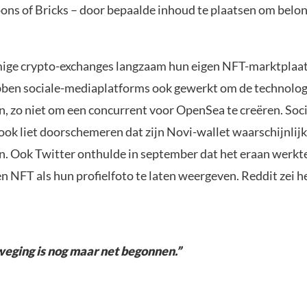
ns of Bricks – door bepaalde inhoud te plaatsen om belon
ige crypto-exchanges langzaam hun eigen NFT-marktplaa
bben sociale-mediaplatforms ook gewerkt om de technolog
, zo niet om een concurrent voor OpenSea te creëren. Soc
ook liet doorschemeren dat zijn Novi-wallet waarschijnlij
. Ook Twitter onthulde in september dat het eraan werkt
n NFT als hun profielfoto te laten weergeven. Reddit zei h
eging is nog maar net begonnen.”