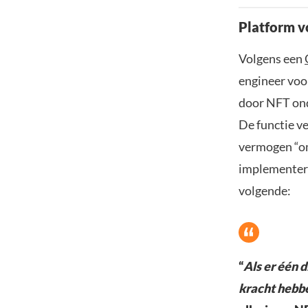
Platform v
Volgens een
engineer voo
door NFT ond
De functie ve
vermogen “om
implementere
volgende:
“
Als er één 
kracht hebbe