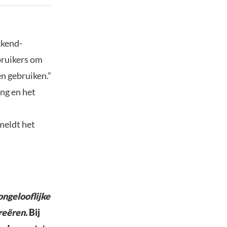
ckend-
bruikers om
n gebruiken.”
ing en het
meldt het
ongelooflijke
reëren.
Bij