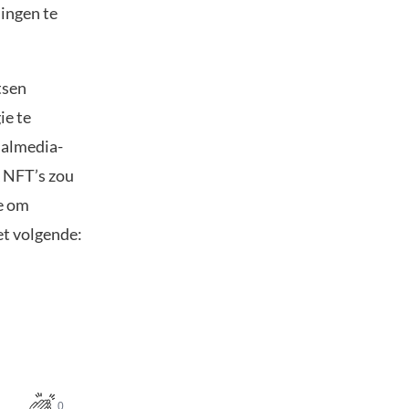
ingen te
tsen
ie te
ialmedia-
k NFT’s zou
e om
et volgende:
0