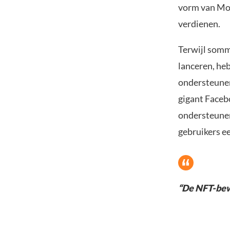
vorm van Moo
verdienen.
Terwijl somm
lanceren, he
ondersteunen
gigant Faceb
ondersteunen
gebruikers ee
“De NFT-bew