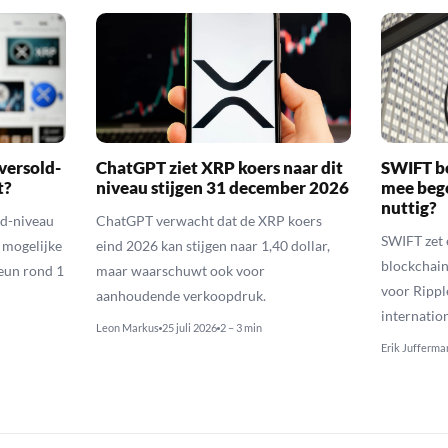
versold-
ChatGPT ziet XRP koers naar dit
SWIFT b
t?
niveau stijgen 31 december 2026
mee bego
nuttig?
ld-niveau
ChatGPT verwacht dat de XRP koers
SWIFT zet 
n mogelijke
eind 2026 kan stijgen naar 1,40 dollar,
blockchain
eun rond 1
maar waarschuwt ook voor
voor Rippl
aanhoudende verkoopdruk.
internatio
Leon Markus
25 juli 2026
2 – 3 min
Erik Jufferma