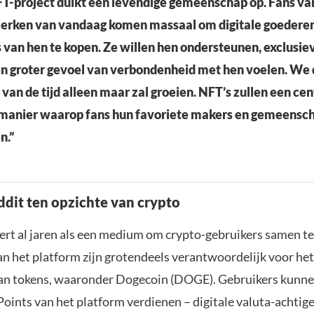
T-project duikt een levendige gemeenschap op. Fans va
erken van vandaag komen massaal om digitale goedere
 van hen te kopen. Ze willen hen ondersteunen, exclusie
en groter gevoel van verbondenheid met hen voelen. We
p van de tijd alleen maar zal groeien. NFT’s zullen een cen
e manier waarop fans hun favoriete makers en gemeens
n.”
ddit ten opzichte van crypto
ert al jaren als een medium om crypto-gebruikers samen t
n het platform zijn grotendeels verantwoordelijk voor het 
van tokens, waaronder Dogecoin (DOGE). Gebruikers kunne
ints van het platform verdienen – digitale valuta-achtige