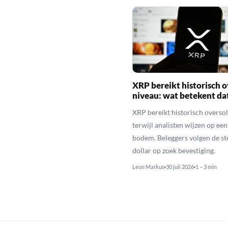
XRP bereikt historisch o
niveau: wat betekent da
XRP bereikt historisch overso
terwijl analisten wijzen op ee
bodem. Beleggers volgen de st
dollar op zoek bevestiging.
Leon Markus
30 juli 2026
1 – 3 min