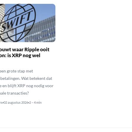
ouwt waar Ripple ooit
n: is XRP nog wel
een grote stap met
betalingen. Wat betekent dat
e en blijft XRP nog nodig voor
nale transacties?
ns
02 augustus 2026
2 – 4 min