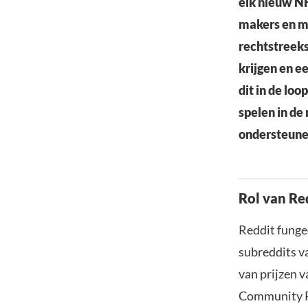
elk nieuw NF
makers en m
rechtstreeks
krijgen en e
dit in de loo
spelen in d
ondersteune
Rol van Re
Reddit funge
subreddits va
van prijzen 
Community Po