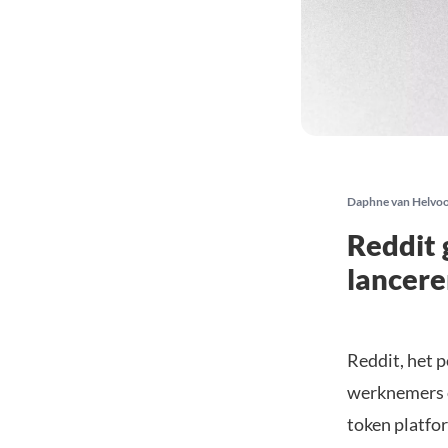
Daphne van Helvo
Reddit 
lancer
Reddit, het p
werknemers o
token platfo