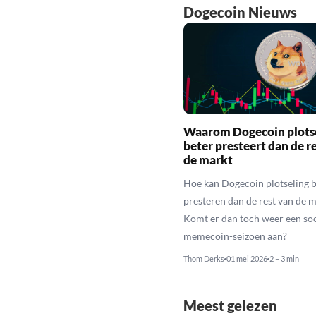
Dogecoin Nieuws
Waarom Dogecoin plots
beter presteert dan de r
de markt
Hoe kan Dogecoin plotseling b
presteren dan de rest van de 
Komt er dan toch weer een so
memecoin-seizoen aan?
Thom Derks
01 mei 2026
2 – 3 min
Meest gelezen