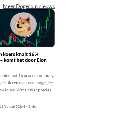
Meer Dogecoin nieuws
n koers knalt 16%
– komt het door Elon
schiet met 16 procent omhoog.
speculeren over een mogelijke
lon Musk. Wat zit hier precies
15 februari 2026
1 – 3 min