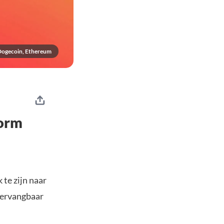
Dogecoin, Ethereum
form
 te zijn naar
vervangbaar