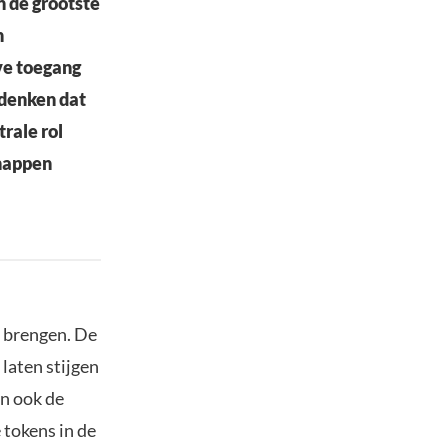
n de grootste
n
ve toegang
 denken dat
trale rol
chappen
e brengen. De
laten stijgen
n ook de
 tokens in de