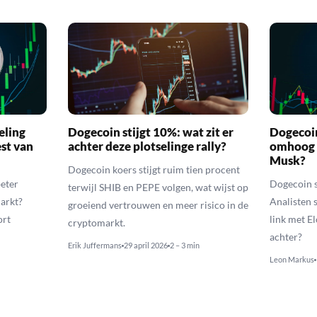
eling
Dogecoin stijgt 10%: wat zit er
Dogecoi
est van
achter deze plotselinge rally?
omhoog 
Musk?
Dogecoin koers stijgt ruim tien procent
eter
Dogecoin 
terwijl SHIB en PEPE volgen, wat wijst op
markt?
Analisten 
groeiend vertrouwen en meer risico in de
ort
link met E
cryptomarkt.
achter?
Erik Juffermans
29 april 2026
2 – 3 min
Leon Markus