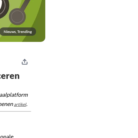
Nieuws, Trending
ceren
taalplatform
chenen
.
artikel
ionale