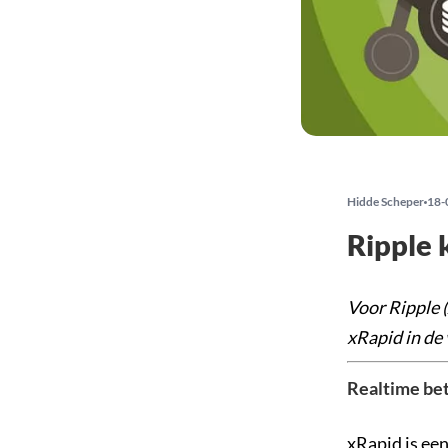
Hidde Scheper
18-
Ripple 
Voor Ripple 
xRapid in de 
Realtime bet
xRapid is ee