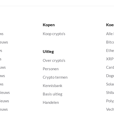
Kopen
Koe
uws
Koop crypto’s
Alle
ieuws
Bitc
ws
Eth
Uitleg
s
XRP
Over crypto’s
euws
Car
Personen
uws
Dog
Crypto termen
uws
Sola
Kennisbank
nieuws
Shib
Basis uitleg
nieuws
Poly
Handelen
ieuws
Vech