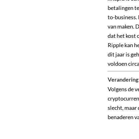
betalingen te
to-business.
van maken. D
dat het kost
Ripple kan h
dit jaar is 
voldoen circ
Verandering 
Volgens de v
cryptocurrenc
slecht, maar 
benaderen van