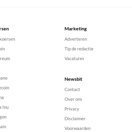
rsen
Marketing
 koersen
Adverteren
oin
Tip de redactie
ereum
Vacatures
dano
Newsbit
ecoin
Contact
na
Over ons
a Inu
Privacy
gon
Disclaimer
ain
Voorwaarden