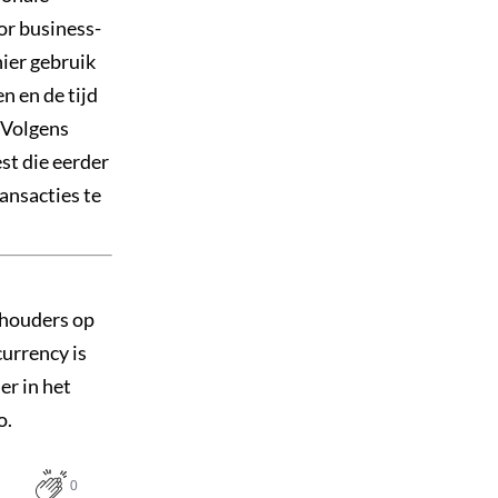
or business-
ier gebruik
n en de tijd
 Volgens
st die eerder
ansacties te
thouders op
currency is
er in het
o.
0