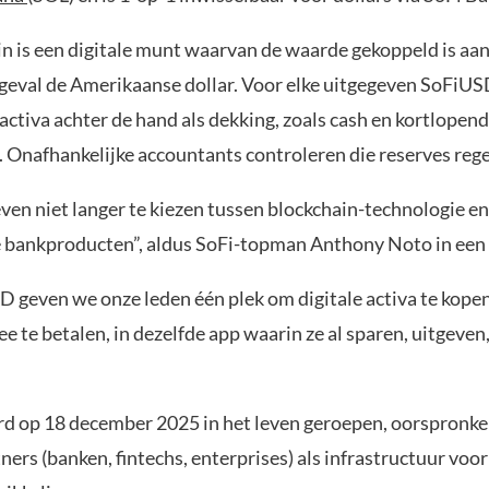
in is een digitale munt waarvan de waarde gekoppeld is aan
it geval de Amerikaanse dollar. Voor elke uitgegeven SoFiU
activa achter de hand als dekking, zoals cash en kortlopend
. Onafhankelijke accountants controleren die reserves reg
en niet langer te kiezen tussen blockchain-technologie en
 bankproducten”, aldus SoFi-topman Anthony Noto in een
 geven we onze leden één plek om digitale activa te kopen,
 te betalen, in dezelfde app waarin ze al sparen, uitgeven
 op 18 december 2025 in het leven geroepen, oorspronkel
tners (banken, fintechs, enterprises) als infrastructuur voor