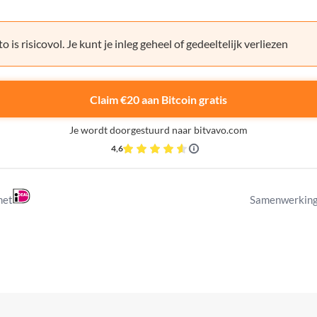
o is risicovol. Je kunt je inleg geheel of gedeeltelijk verliezen
Claim €20 aan Bitcoin gratis
Je wordt doorgestuurd naar bitvavo.com
4,6
met
Samenwerking