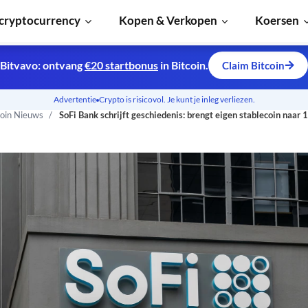
cryptocurrency
Kopen & Verkopen
Koersen
Bitvavo: ontvang
€20 startbonus
in Bitcoin.
Claim Bitcoin
Advertentie
Crypto is risicovol. Je kunt je inleg verliezen.
coin Nieuws
SoFi Bank schrijft geschiedenis: brengt eigen stablecoin naar 