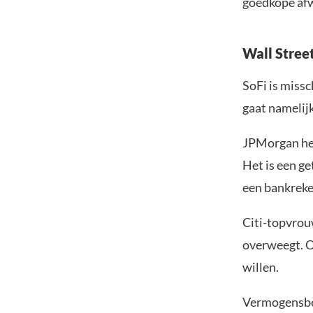
goedkope afw
Wall Street
SoFi is missc
gaat namelijk
JPMorgan hee
Het is een ge
een bankreken
Citi-topvrouw
overweegt. O
willen.
Vermogensbeh