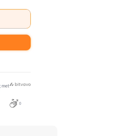
 met
0