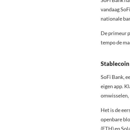
SoFi Bank haa
vandaag SoFi
nationale ban
De primeur pa
tempo de mar
Stablecoin
SoFi Bank, ee
eigen app. K
omwisselen, 
Het is de ee
openbare blo
(ETH) en
Sol