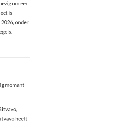
e bezig om een
ect is
n 2026, onder
egels.
stig moment
Bitvavo,
Bitvavo heeft