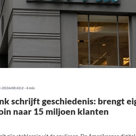
5-2026
08:42
2 - 4 min
nk schrijft geschiedenis: brengt e
oin naar 15 miljoen klanten