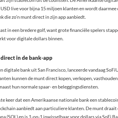
lt zijn stablecoin uit de coulissen. De Amerikaanse digital
USD live voor bijna 15 miljoen klanten en wordt daarmee 
k die zo’n munt direct in zijn app aanbiedt.
st in een bredere golf, want grote financiële spelers stap
kt voor digitale dollars binnen.
 direct in de bank-app
n digitale bank uit San Francisco, lanceerde vandaag SoFiU
lanten kunnen de munt direct kopen, verkopen, vasthouden
naast hun normale spaar- en beleggingsdiensten.
rste keer dat een Amerikaanse nationale bank een stablecoi
ckchain aanbiedt aan particuliere klanten. De munt draait
ana
(SOL) en is 1-op-1 inwisselbaar voor dollars via SoFi Ba