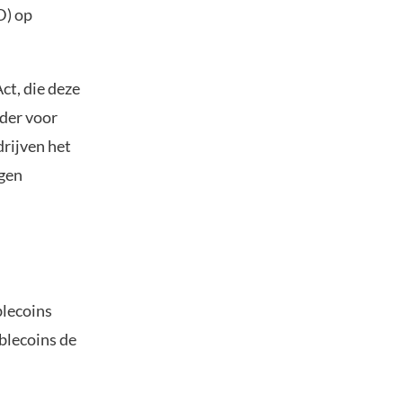
D) op
t, die deze
ader voor
drijven het
igen
blecoins
blecoins de