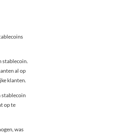
stablecoins
 stablecoin.
lanten al op
jke klanten.
n stablecoin
t op te
mogen, was