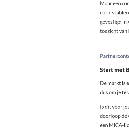
Maar een co
euro-stablec
gevestigd in
toezicht van
Partnercont
Start met 
De markt is e
dus om je te 
Is dit voor j
doorloop de v
een MiCA-lic