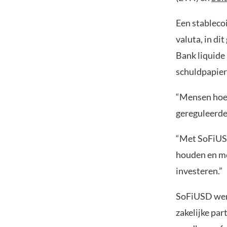
Een stableco
valuta, in d
Bank liquide 
schuldpapier
“Mensen hoev
gereguleerde
“Met SoFiUSD
houden en mee
investeren.”
SoFiUSD werd
zakelijke par