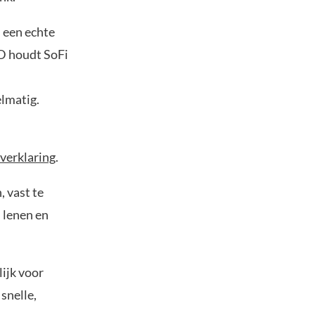
 een echte
SD houdt SoFi
elmatig.
verklaring
.
 vast te
, lenen en
ijk voor
 snelle,