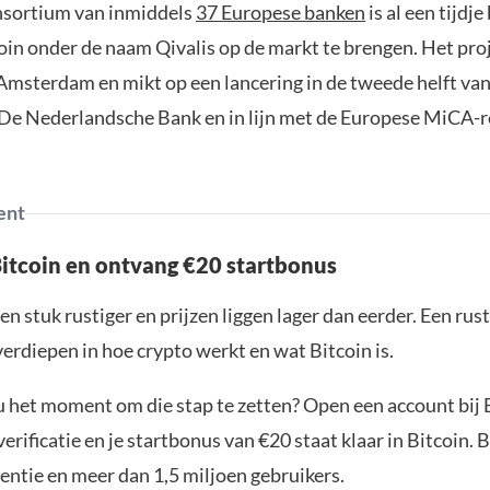
nsortium van inmiddels
37 Europese banken
is al een tijdj
oin onder de naam Qivalis op de markt te brengen. Het proj
 Amsterdam en mikt op een lancering in de tweede helft va
 De Nederlandsche Bank en in lijn met de Europese MiCA-r
ent
Bitcoin en ontvang €20 startbonus
en stuk rustiger en prijzen liggen lager dan eerder. Een ru
verdiepen in hoe crypto werkt en wat Bitcoin is.
ou het moment om die stap te zetten? Open een account bij 
erificatie en je startbonus van €20 staat klaar in Bitcoin. 
entie en meer dan 1,5 miljoen gebruikers.