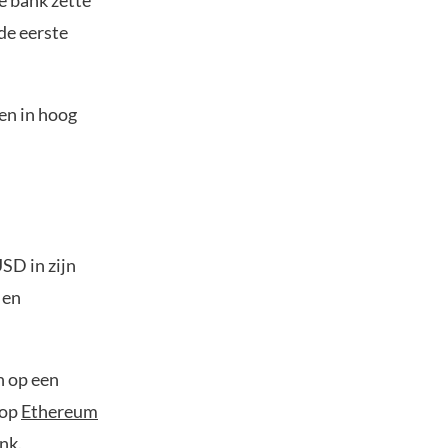
e bank zette
de eerste
pen in hoog
SD in zijn
 en
n op een
 op
Ethereum
nk.