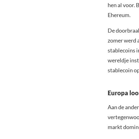
hen al voor. 
Ehereum.
De doorbraak
zomer werd a
stablecoins i
wereldje ins
stablecoin op
Europa loo
Aan de andere
vertegenwoor
markt domine