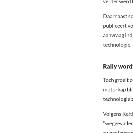
verder werd 
Daarnaast s
publiceert vo
aanvraag ind
technologie, 
Rally word
Toch groeit o
motorkap blij
technologieb
Volgens
Keit
“weggevallen
zwaar leunen