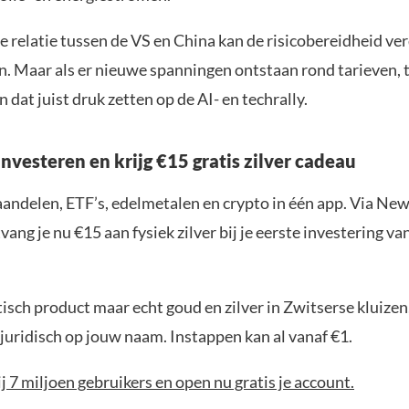
e relatie tussen de VS en China kan de risicobereidheid ve
. Maar als er nieuwe spanningen ontstaan rond tarieven, 
n dat juist druk zetten op de AI- en techrally.
nvesteren en krijg €15 gratis zilver cadeau
aandelen, ETF’s, edelmetalen en crypto in één app. Via New
ang je nu €15 aan fysiek zilver bij je eerste investering v
sch product maar echt goud en zilver in Zwitserse kluizen,
juridisch op jouw naam. Instappen kan al vanaf €1.
bij 7 miljoen gebruikers en open nu gratis je account.