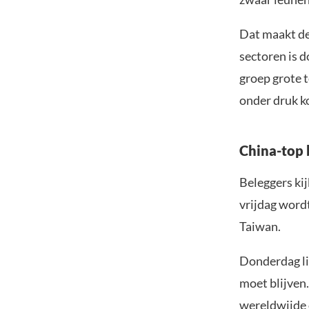
Dat maakt de
sectoren is d
groep grote t
onder druk 
China-top b
Beleggers kij
vrijdag wordt
Taiwan.
Donderdag li
moet blijven.
wereldwijde 