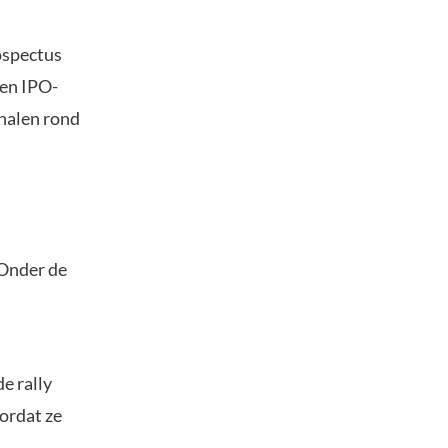
ospectus
een IPO-
rhalen rond
 Onder de
e rally
ordat ze