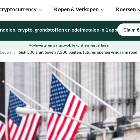
cryptocurrency
Kopen & Verkopen
Koersen
ndelen, crypto, grondstoffen en edelmetalen in 1 app
Claim €
Ad
Investeren is risicovol. Je kunt je inleg verliezen.
Nieuws
S&P 500 sluit boven 7.500 punten, futures openen vrijdag in rood