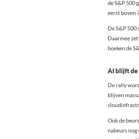
de S&P 500 g
eerst boven 
De S&P 500 s
Daarmee zette
boeken de S&
AI blijft d
De rally wor
blijven massa
cloudinfrast
Ook de beurs
nabeurs nog 