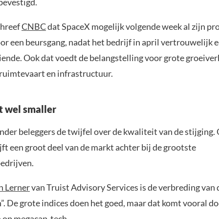
bevestigd.
chreef
CNBC
dat SpaceX mogelijk volgende week al zijn pr
or een beursgang, nadat het bedrijf in april vertrouwelijk 
iende. Ook dat voedt de belangstelling voor grote groeive
ruimtevaart en infrastructuur.
t wel smaller
nder beleggers de twijfel over de kwaliteit van de stijging.
ft een groot deel van de markt achter bij de grootste
edrijven.
h Lerner
van Truist Advisory Services is de verbreding van d
”. De grote indices doen het goed, maar dat komt vooral do
 op megacap-tech.