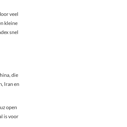
door veel
en kleine
ndex snel
hina, die
, Iran en
muz open
l is voor