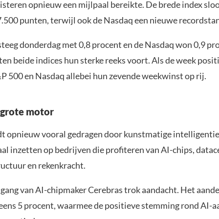
isteren opnieuw een mijlpaal bereikte. De brede index sloo
7.500 punten, terwijl ook de Nasdaq een nieuwe recordstan
teeg donderdag met 0,8 procent en de Nasdaq won 0,9 pro
n beide indices hun sterke reeks voort. Als de week positi
P 500 en Nasdaq allebei hun zevende weekwinst op rij.
e grote motor
dt opnieuw vooral gedragen door kunstmatige intelligentie
al inzetten op bedrijven die profiteren van AI-chips, datac
ructuur en rekenkracht.
gang van AI-chipmaker Cerebras trok aandacht. Het aande
eens 5 procent, waarmee de positieve stemming rond AI-a