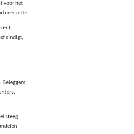
t voor het
d neerzette.
cent.
ef eindigt,
. Beleggers
enters,
el steeg
andelen