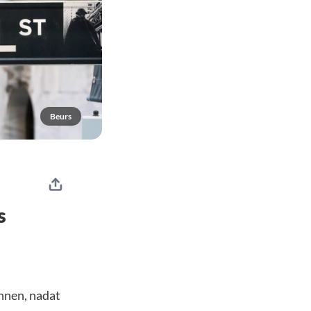
Beurs
s
nnen, nadat