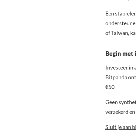
Een stabieler
ondersteunen
of Taiwan, ka
Begin met i
Investeer in 
Bitpanda ontv
€50.
Geen syntheti
verzekerd en 
Sluit je aan 