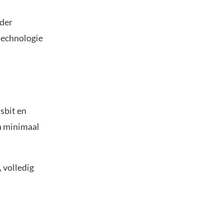
rder
technologie
sbit en
an minimaal
 volledig