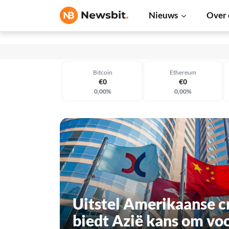
Nieuws
Over 
€0
€0
Bitcoin
Ethereum
€0
€0
0,00%
0,00%
€0
€0
Uitstel Amerikaanse 
biedt Azië kans om vo