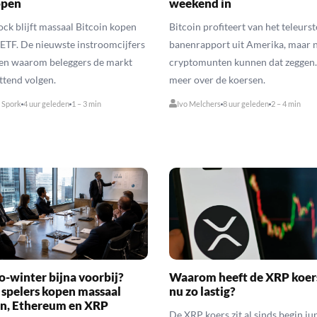
open
weekend in
ck blijft massaal Bitcoin kopen
Bitcoin profiteert van het teleurs
n ETF. De nieuwste instroomcijfers
banenrapport uit Amerika, maar ni
ien waarom beleggers de markt
cryptomunten kunnen dat zeggen.
ttend volgen.
meer over de koersen.
 Spork
4 uur geleden
1 – 3 min
Ivo Melchers
8 uur geleden
2 – 4 min
o-winter bijna voorbij?
Waarom heeft de XRP koer
 spelers kopen massaal
nu zo lastig?
in, Ethereum en XRP
De XRP koers zit al sinds begin ju