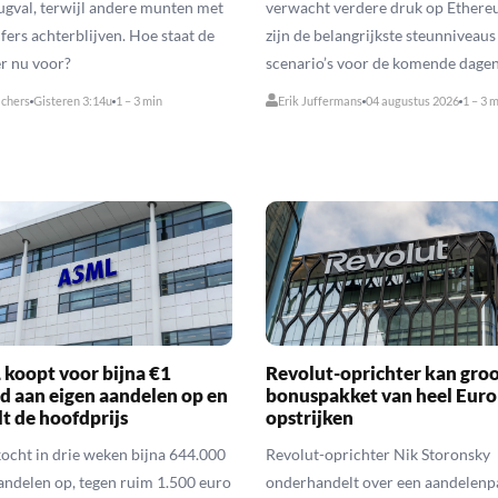
ugval, terwijl andere munten met
verwacht verdere druk op Ethere
jfers achterblijven. Hoe staat de
zijn de belangrijkste steunniveaus
r nu voor?
scenario’s voor de komende dagen
lchers
Gisteren 3:14u
1 – 3 min
Erik Juffermans
04 augustus 2026
1 – 3 
koopt voor bijna €1
Revolut-oprichter kan groo
rd aan eigen aandelen op en
bonuspakket van heel Eur
t de hoofdprijs
opstrijken
cht in drie weken bijna 644.000
Revolut-oprichter Nik Storonsky
andelen op, tegen ruim 1.500 euro
onderhandelt over een aandelenp