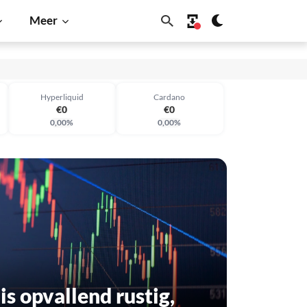
Meer
€0
€0
Hyperliquid
Cardano
€0
€0
0,00%
0,00%
€0
€0
is opvallend rustig,