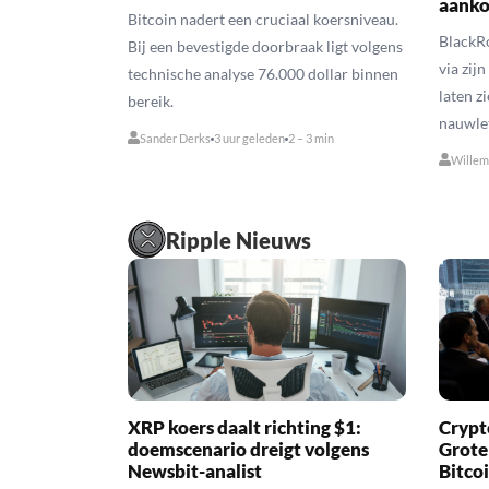
aank
Bitcoin nadert een cruciaal koersniveau.
BlackRo
Bij een bevestigde doorbraak ligt volgens
via zij
technische analyse 76.000 dollar binnen
laten z
bereik.
nauwle
Sander Derks
3 uur geleden
2 – 3 min
Willem
Ripple Nieuws
XRP koers daalt richting $1:
Crypt
doemscenario dreigt volgens
Grote
Newsbit-analist
Bitco