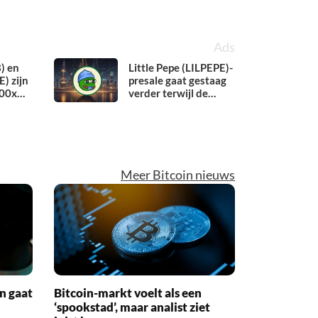
Ads
) en
Little Pepe (LILPEPE)-
) zijn
presale gaat gestaag
100x
verder terwijl de
ier is
tokenprijs met 2x
 coin
stijgt
 2026
Meer Bitcoin nieuws
n gaat
Bitcoin-markt voelt als een
‘spookstad’, maar analist ziet