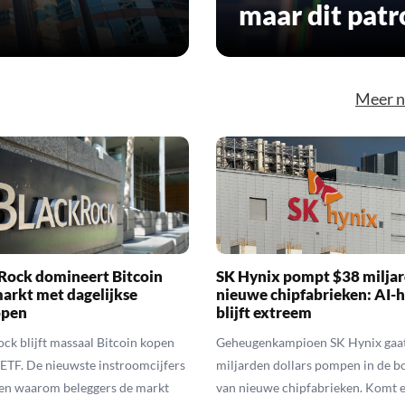
maar dit patr
Meer 
Rock domineert Bitcoin
SK Hynix pompt $38 miljar
arkt met dagelijkse
nieuwe chipfabrieken: AI-
open
blijft extreem
ck blijft massaal Bitcoin kopen
Geheugenkampioen SK Hynix gaa
n ETF. De nieuwste instroomcijfers
miljarden dollars pompen in de 
ien waarom beleggers de markt
van nieuwe chipfabrieken. Komt e