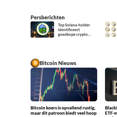
Persberichten
Top Solana-holder
identificeert
goedkope crypto
onder $1 die kan
herhalen wat SOL
deed in 2021
Bitcoin Nieuws
Bitcoin koers is opvallend rustig,
Black
maar dit patroon biedt veel hoop
ETF-m