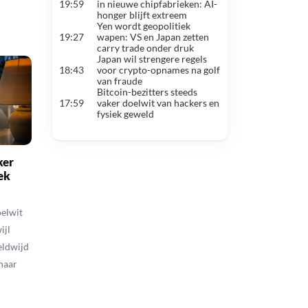
#5
19:59
in nieuwe chipfabrieken: AI-
is de Russisc
honger blijft extreem
doelwit
Yen wordt geopolitiek
Waarom 1 aug
#6
19:27
wapen: VS en Japan zetten
Bitcoin belang
carry trade onder druk
halving
Japan wil strengere regels
Er klopt iets 
#7
18:43
voor crypto-opnames na golf
koers, en dat 
van fraude
Robert Kiyos
#8
Bitcoin-bezitters steeds
‘De wereldeco
17:59
vaker doelwit van hackers en
fysiek geweld
ker
ek
oelwit
ijl
eldwijd
naar