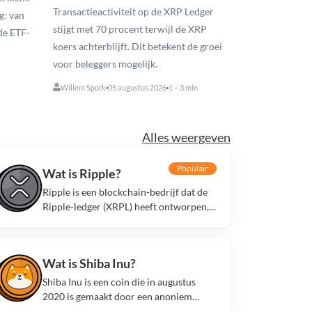
Transactieactiviteit op de XRP Ledger
g: van
stijgt met 70 procent terwijl de XRP
de ETF-
koers achterblijft. Dit betekent de groei
voor beleggers mogelijk.
Willem Spork
05 augustus 2026
1 – 3 min
Alles weergeven
Populair
Wat is Ripple?
Ripple is een blockchain-bedrijf dat de
Ripple-ledger (XRPL) heeft ontworpen,
en is eveneens uitgever van de
gelijknamige Ripple-token XRP.
Wat is Shiba Inu?
Shiba Inu is een coin die in augustus
2020 is gemaakt door een anoniem
persoon genaamd “Ryoshi”. Het is de