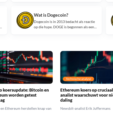
echtheid van luxe producten.
Wat is Dogecoin?
Dogecoin is in 2013 bedacht als reactie
op die hype. DOGE is begonnen als een
n
grap om de hele industrie belachelijk te
maken.
Technische analyse
o koersupdate: Bitcoin en
Ethereum koers op cruciaal
eum worden getest
analist waarschuwt voor n
aag
daling
 en Ethereum herstellen knap van
Newsbit-analist Erik Juffermans