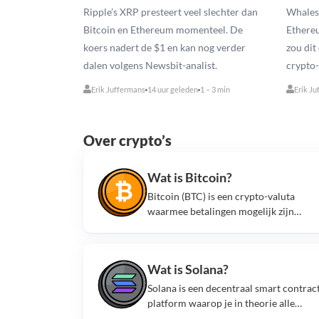
Ripple’s XRP presteert veel slechter dan
Whales 
Bitcoin en Ethereum momenteel. De
Ethere
koers nadert de $1 en kan nog verder
zou dit
dalen volgens Newsbit-analist.
crypto-
Erik Juffermans
14 uur geleden
1 – 3 min
Erik Ju
Over crypto’s
Wat is Bitcoin?
Bitcoin (BTC) is een crypto-valuta
waarmee betalingen mogelijk zijn
zonder tussenkomst van een derde
partij.
Wat is Solana?
Solana is een decentraal smart contrac
platform waarop je in theorie alle
applicaties ter wereld kunt bouwen. D