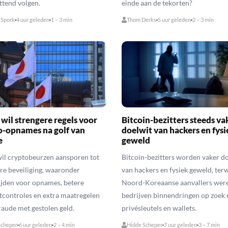
ttend volgen.
einde aan de tekorten?
 Spork
4 uur geleden
1 – 3 min
Thom Derks
5 uur geleden
2 – 3 min
wil strengere regels voor
Bitcoin-bezitters steeds va
o-opnames na golf van
doelwit van hackers en fysi
e
geweld
il cryptobeurzen aansporen tot
Bitcoin-bezitters worden vaker d
re beveiliging, waaronder
van hackers en fysiek geweld, terw
ijden voor opnames, betere
Noord-Koreaanse aanvallers wer
controles en extra maatregelen
bedrijven binnendringen op zoek 
raude met gestolen geld.
privésleutels en wallets.
Scheper
6 uur geleden
2 – 4 min
Hidde Scheper
7 uur geleden
3 – 7 min