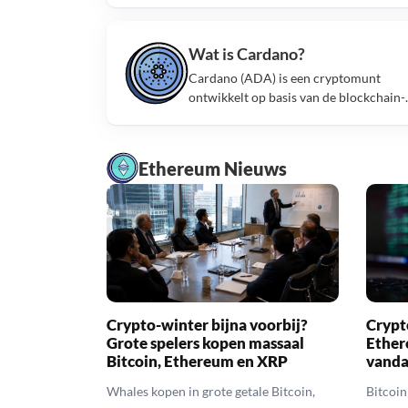
crypto heeft SOL.
Wat is Cardano?
Cardano (ADA) is een cryptomunt
ontwikkelt op basis van de blockchain-
technologie. de munt maakt gebruik va
het proof of stake consensus.
Ethereum Nieuws
Crypto-winter bijna voorbij?
Crypt
Grote spelers kopen massaal
Ether
Bitcoin, Ethereum en XRP
vand
Whales kopen in grote getale Bitcoin,
Bitcoin