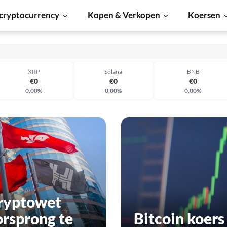
cryptocurrency
Kopen & Verkopen
Koersen
€0
€0
€0
XRP
Solana
BNB
€0
€0
€0
0,00%
0,00%
0,00%
€0
€0
€0
cryptowet
orsprong te
Bitcoin koers 