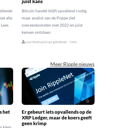
juist kans
tellende
Bitcoin handel blijft opvallend rustig,
et alle
maar analist van de Poppe ziet
 Lees
overeenkomsten met 2022 en juist
kansen ontstaan.
Leon Markus
14 uur geleden
2 – 3 min
Meer Ripple nieuws
s het
Er gebeurt iets opvallends op de
XRP Ledger, maar de koers geeft
geen krimp
ni klem.