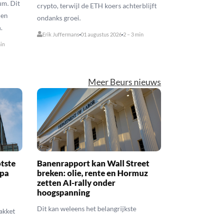
um. Dit
crypto, terwijl de ETH koers achterblijft
 en
ondanks groei.
.
Erik Juffermans
01 augustus 2026
2 – 3 min
min
Meer Beurs nieuws
tste
Banenrapport kan Wall Street
opa
breken: olie, rente en Hormuz
zetten AI-rally onder
hoogspanning
Dit kan weleens het belangrijkste
akket