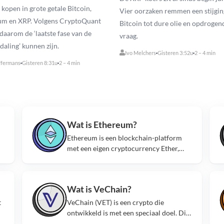
kopen in grote getale Bitcoin,
Vier oorzaken remmen een stijgin
um en XRP. Volgens CryptoQuant
Bitcoin tot dure olie en opdrogen
 daarom de ‘laatste fase van de
vraag.
daling’ kunnen zijn.
Ivo Melchers
Gisteren 3:52u
2 – 4 min
ffermans
Gisteren 8:31u
2 – 4 min
Wat is Ethereum?
Ethereum is een blockchain-platform
met een eigen cryptocurrency Ether,
kortweg ETH. Op het platform kan men
dApps ontwikkelen.
Wat is VeChain?
t
VeChain (VET) is een crypto die
ontwikkeld is met een speciaal doel. Dit
e
doel is namelijk het bevestigen van de