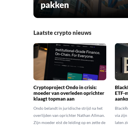
pakken
Laatste crypto nieuws
Cryptoproject Ondo in crisis:
Black
moeder van overleden oprichter
ETF-m
klaagt topman aan
aank
Ondo belandt in juridische strijd na het
BlackRo
overlijden van oprichter Nathan Allman.
via zij
Zijn moeder eist de leiding op en zette de
laten z