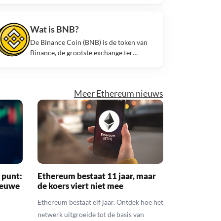
tegenhanger van Dogecoin.
Wat is BNB?
De Binance Coin (BNB) is de token van
Binance, de grootste exchange ter
wereld. Deze tokens worden vooral
gebruikt om fee’s te betalen.
Meer Ethereum nieuws
 punt:
Ethereum bestaat 11 jaar, maar
ieuwe
de koers viert niet mee
Ethereum bestaat elf jaar. Ontdek hoe het
netwerk uitgroeide tot de basis van