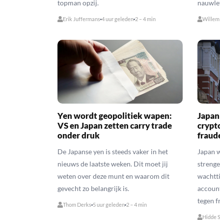
topman opzij.
nauwle
Erik Juffermans
4 uur geleden
2 – 4 min
Willem
Yen wordt geopolitiek wapen:
Japan 
VS en Japan zetten carry trade
crypt
onder druk
fraud
De Japanse yen is steeds vaker in het
Japan w
nieuws de laatste weken. Dit moet jij
strenge
weten over deze munt en waarom dit
wachtt
gevecht zo belangrijk is.
account
tegen f
Thom Derks
5 uur geleden
2 – 4 min
Hidde 