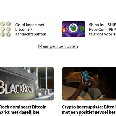
Goud kopen met
Shiba Inu (SHIB
bitcoin? 7
Pepe Coin (PEPE
aandachtspunten
te groot voor 
rond wisselkoers en
rendementen, h
valutarisico
de beste meme
Meer persberichten
om te kopen in
Rock domineert Bitcoin
Crypto koersupdate: Bitcoi
arkt met dagelijkse
met een positief gevoel het