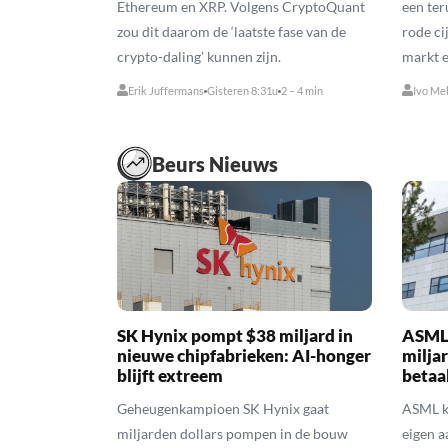
Ethereum en XRP. Volgens CryptoQuant
een ter
zou dit daarom de ‘laatste fase van de
rode ci
crypto-daling’ kunnen zijn.
markt e
Erik Juffermans
Gisteren 8:31u
2 – 4 min
Ivo Me
Beurs Nieuws
SK Hynix pompt $38 miljard in
ASML 
nieuwe chipfabrieken: AI-honger
milja
blijft extreem
betaal
Geheugenkampioen SK Hynix gaat
ASML ko
miljarden dollars pompen in de bouw
eigen a