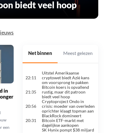
oon biedt veel hoop
nieuws
Net binnen
Meest gelezen
Uitstel Amerikaanse
ChatGPT ziet 
#1
22:11
cryptowet biedt Azië kans
dit niveau st
om voorsprong te pakken
2026
Bitcoin koers is opvallend
XRP bereikt h
d in
#2
21:35
rustig, maar dit patroon
oversold-nive
honger
biedt veel hoop
dat?
Cryptoproject Ondo in
SWIFT bouwt 
#3
20:56
crisis: moeder van overleden
mee begon: is
oprichter klaagt topman aan
nuttig?
t
BlackRock domineert
Ray Dalio: A
bouw
#4
20:31
Bitcoin ETF-markt met
economie nad
dagelijkse aankopen
onomkeerbare
r een
SK Hynix pompt $38 miljard
Oekraïne open