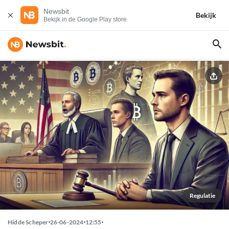
Newsbit
Bekijk
Bekijk in de Google Play store
Regulatie
Hidde Scheper
26-06-2024
12:55