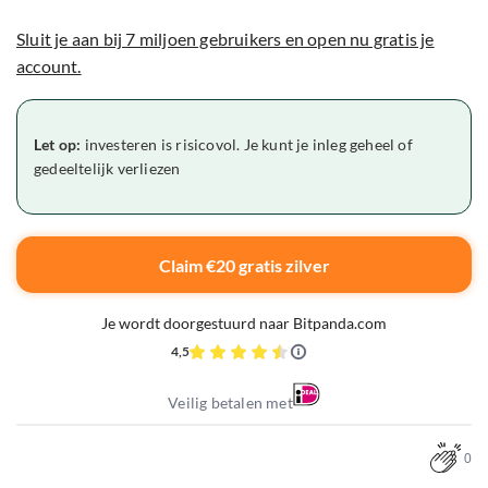
Sluit je aan bij 7 miljoen gebruikers en open nu gratis je
account.
Let op:
investeren is risicovol. Je kunt je inleg geheel of
gedeeltelijk verliezen
Claim €20 gratis zilver
Je wordt doorgestuurd naar Bitpanda.com
4,5
Veilig betalen met
0