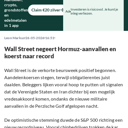
crypto,
Investeren is risicovol. Je kunt je
grondstoffen
Claim €20 zilver
Ad
inleg verliezen.
en
edelmetalen
in 1 app
Leon Markus
26-05-2026
16:51
Wall Street negeert Hormuz-aanvallen en
koerst naar record
Wall Street is de verkorte beursweek positief begonnen.
Aandelenkoersen stegen, terwijl obligatierentes juist
daalden. Beleggers lijken vooral hoop te putten uit signalen
dat de Verenigde Staten en Iran dichter bij een mogelijk
vredesakkoord komen, ondanks de nieuwe militaire
aanvallen in de Perzische Golf afgelopen nacht.
De optimistische stemming duwde de S&P 500 richting een
nieuw recordniveau. Vooral chipbedrijven trokken de kar