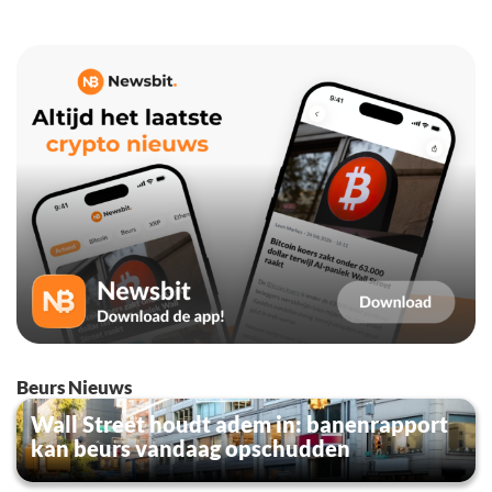
Beurs Nieuws
Wall Street houdt adem in: banenrapport
kan beurs vandaag opschudden