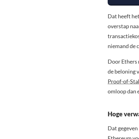
Dat heeft he
overstap naa
transactieko
niemand de c
Door Ethers n
de beloning v
Proof-of-Sta
omloop dan e
Hoge verw
Dat gegeven 
Ethereum voor