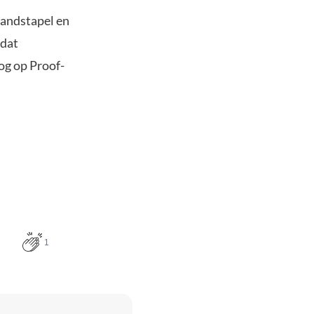
randstapel en
 dat
og op Proof-
1