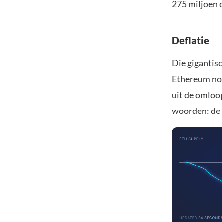
275 miljoen 
Deflatie
Die gigantisc
Ethereum nog 
uit de omloop
woorden: de 