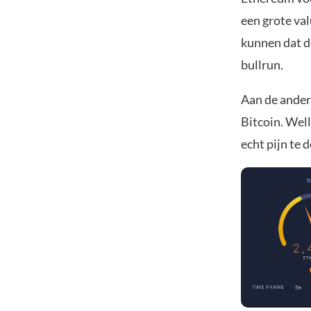
een grote val
kunnen dat d
bullrun.
Aan de ander
Bitcoin. Wel
echt pijn te 