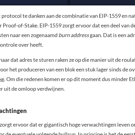
t protocol te danken aan de combinatie van EIP-1559 en nat
r Proof-of-Stake. EIP-1559 zorgt ervoor dat een deel van d
sten naar een zogenaamd
burn address
gaan. Dat is een ad
ontrole over heeft.
aar dat adres te sturen raken ze op die manier uit de roulat
oor het produceren van een blok een stuk lager sinds de o
ke
. Om die redenen komen er op dit moment dus minder Et
r uit de omloop verdwijnen.
achtingen
zorgt ervoor dat er gigantisch hoge verwachtingen leven 
 de eventuele volgende bullrun. In principe is het de eers