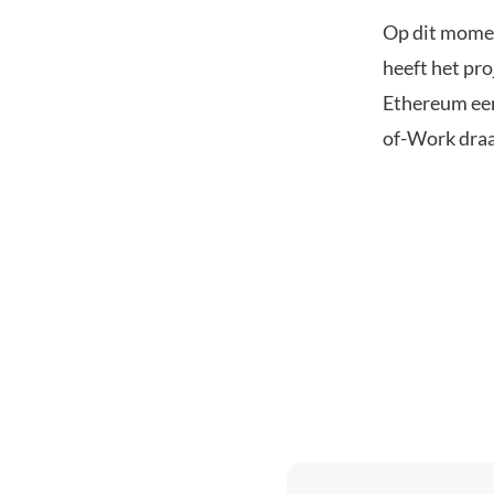
Op dit moment
heeft het pro
Ethereum een 
of-Work draa