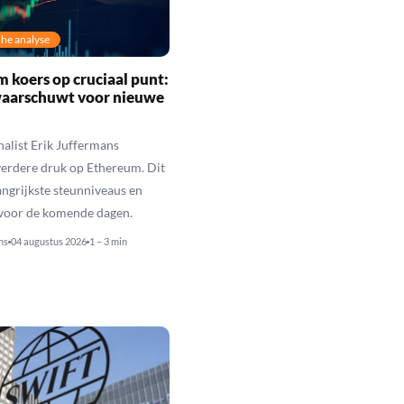
he analyse
 koers op cruciaal punt:
waarschuwt voor nieuwe
alist Erik Juffermans
erdere druk op Ethereum. Dit
langrijkste steunniveaus en
 voor de komende dagen.
ns
04 augustus 2026
1 – 3 min