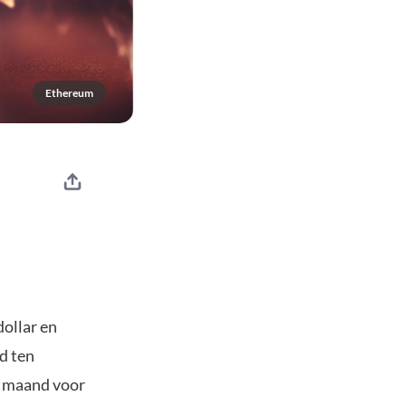
Ethereum
ollar en
rd ten
n maand voor