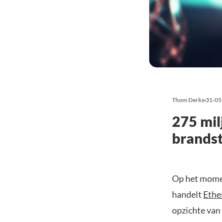
Thom Derks
31-05
275 mil
brandst
Op het momen
handelt
Eth
opzichte van