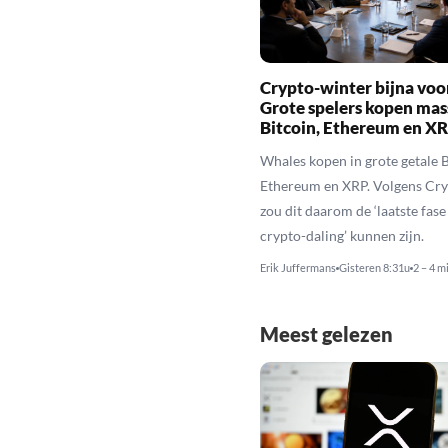
Crypto-winter bijna voo
Grote spelers kopen mas
Bitcoin, Ethereum en X
Whales kopen in grote getale B
Ethereum en XRP. Volgens Cr
zou dit daarom de ‘laatste fase
crypto-daling’ kunnen zijn.
Erik Juffermans
Gisteren 8:31u
2 – 4 m
Meest gelezen