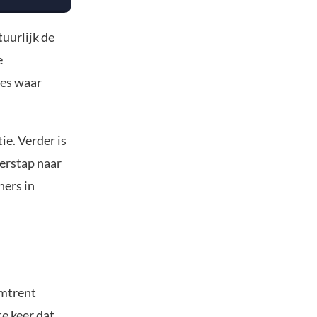
uurlijk de
e
res waar
ie. Verder is
verstap naar
hers in
omtrent
te keer dat