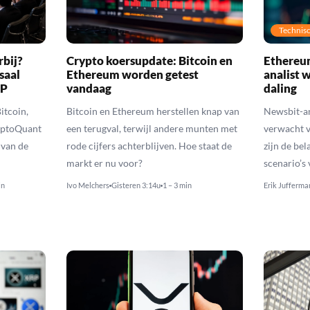
Technisc
rbij?
Crypto koersupdate: Bitcoin en
Ethereum
saal
Ethereum worden getest
analist 
RP
vandaag
daling
itcoin,
Bitcoin en Ethereum herstellen knap van
Newsbit-an
yptoQuant
een terugval, terwijl andere munten met
verwacht v
 van de
rode cijfers achterblijven. Hoe staat de
zijn de be
markt er nu voor?
scenario’s
in
Ivo Melchers
Gisteren 3:14u
1 – 3 min
Erik Jufferma