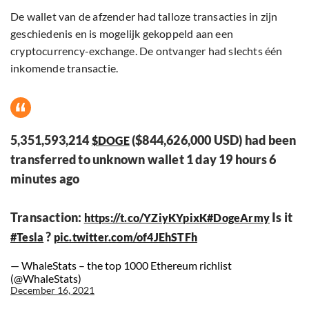
De wallet van de afzender had talloze transacties in zijn
geschiedenis en is mogelijk gekoppeld aan een
cryptocurrency-exchange. De ontvanger had slechts één
inkomende transactie.
5,351,593,214
($844,626,000 USD) had been
$DOGE
transferred to unknown wallet 1 day 19 hours 6
minutes ago
Transaction:
Is it
https://t.co/YZiyKYpixK
#DogeArmy
?
#Tesla
pic.twitter.com/of4JEhSTFh
— WhaleStats – the top 1000 Ethereum richlist
(@WhaleStats)
December 16, 2021