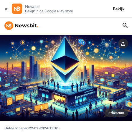
Newsbit
Bekijk
Bekijk in de Google Play store
Ethereum
Hidde Scheper
22-02-2024
15:10