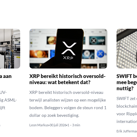
a aan
XRP bereikt historisch oversold-
SWIFT b
niveau: wat betekent dat?
mee bego
nuttig?
EUV-
XRP bereikt historisch oversold-niveau
SWIFT zet 
lig ASML-
terwijl analisten wijzen op een mogelijke
blockchain
jft
bodem. Beleggers volgen de steun rond 1
voor Rippl
dollar op zoek bevestiging.
internatio
n
Leon Markus
30 juli 2026
1 – 3 min
Erik Jufferma