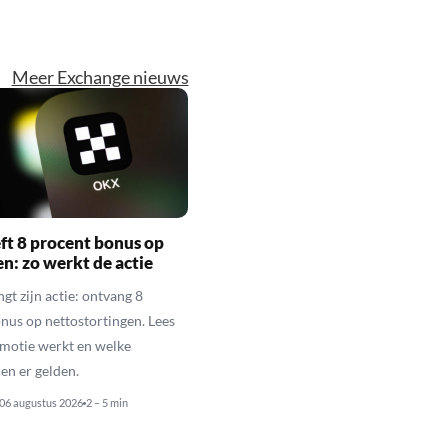
Meer Exchange nieuws
t 8 procent bonus op
en: zo werkt de actie
gt zijn actie: ontvang 8
nus op nettostortingen. Lees
motie werkt en welke
n er gelden.
06 augustus 2026
2 – 5 min