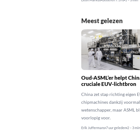
Meest gelezen
Oud-ASML’er helpt Chin
cruciale EUV-lichtbron
China zet stap richting eigen 
chipmachines dankzij voorma
wetenschapper, maar ASML bli
voorlopig voor.
Erik Juffermans
7 uur geleden
2 – 3 mi