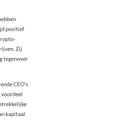
 hebben
jd positief
crypto-
jven. Zij
ng tegenover
lende CEO’s
k voordeel
ntrekkelijke
an kapitaal