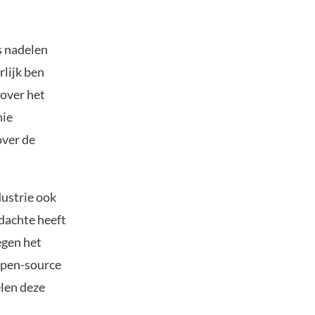
s nadelen
rlijk ben
 over het
nie
over de
dustrie ook
dachte heeft
egen het
open-source
elen deze