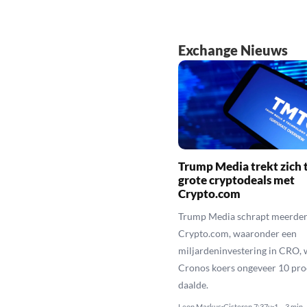
Exchange Nieuws
Trump Media trekt zich t
grote cryptodeals met
Crypto.com
Trump Media schrapt meerder
Crypto.com, waaronder een
miljardeninvestering in CRO, 
Cronos koers ongeveer 10 pro
daalde.
Leon Markus
Gisteren 7:37u
1 – 3 min