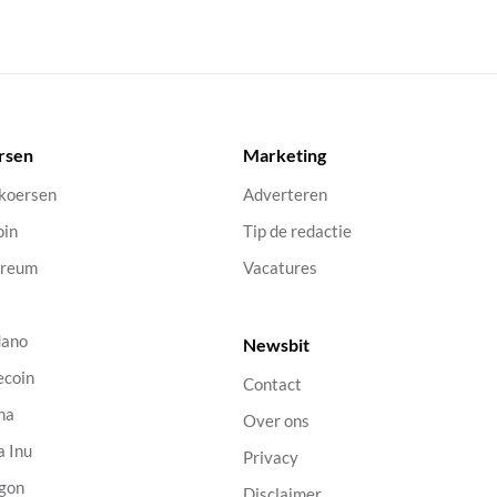
rsen
Marketing
 koersen
Adverteren
oin
Tip de redactie
ereum
Vacatures
dano
Newsbit
ecoin
Contact
na
Over ons
a Inu
Privacy
gon
Disclaimer