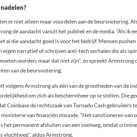
k nadelen?
ten er niet alleen maar voordelen aan de beursnotering. Al
ng de aandacht vanuit het publiek en de media. “Als ik ee
iet al die aandacht goed is voor het bedrijf. Mensen pushen
eigen narratief of schrijven anti-tech verhalen die als opi
oeten worden, maar dat niet zijn”, zo spreekt Armstrong 
nten van de beursnotering.
lt volgens Armstrong als één van de grootheden van de in
rdelijkheid om zich als beschermheer op te stellen. Die ge
 dat Coinbase de rechtszaak van Tornado Cash gebruikers t
ministerie van financiën steunde. “Het sanctioneren van 
als het permanent afsluiten van een snelweg, omdat crimin
ls vluchtweg”, aldus Armstrong.