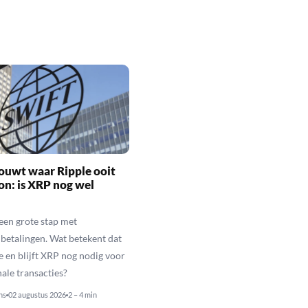
ouwt waar Ripple ooit
n: is XRP nog wel
een grote stap met
betalingen. Wat betekent dat
e en blijft XRP nog nodig voor
nale transacties?
ns
02 augustus 2026
2 – 4 min