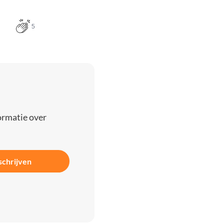
5
ormatie over
schrijven