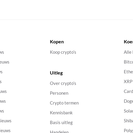
Kopen
Koe
uws
Koop crypto’s
Alle
ieuws
Bitc
ws
Eth
Uitleg
s
XRP
Over crypto’s
euws
Car
Personen
uws
Dog
Crypto termen
uws
Sola
Kennisbank
nieuws
Shib
Basis uitleg
nieuws
Poly
Handelen