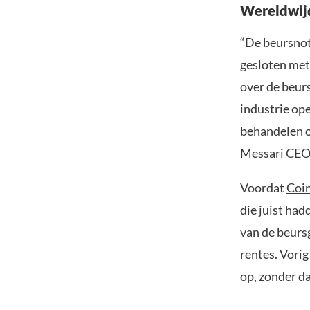
Wereldwij
“De beursnot
gesloten met 
over de beurs
industrie op
behandelen o
Messari CEO 
Voordat
Coi
die juist had
van de beursg
rentes. Vorig
op, zonder d