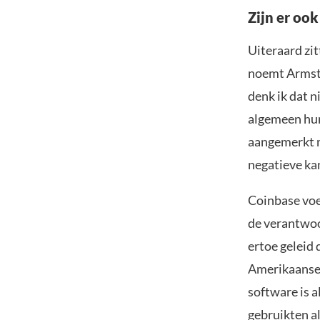
Zijn er oo
Uiteraard zit
noemt Armstro
denk ik dat n
algemeen hun 
aangemerkt m
negatieve ka
Coinbase voe
de verantwoo
ertoe geleid
Amerikaanse 
software is 
gebruikten a