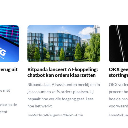
erug uit
Bitpanda lanceert AI-koppeling:
OKX geef
chatbot kan orders klaarzetten
storting
Bitpanda laat AI-assistenten meekijken in
OKX verlen
e met
je account en zelfs orders plaatsen. Jij
procent bo
bepaalt hoe ver die toegang gaat. Lees
hoe de pro
waarna de
hoe het werkt.
voorwaarde
cent
Ivo Melchers
07 augustus 2026
2 – 4 min
Leon Markus