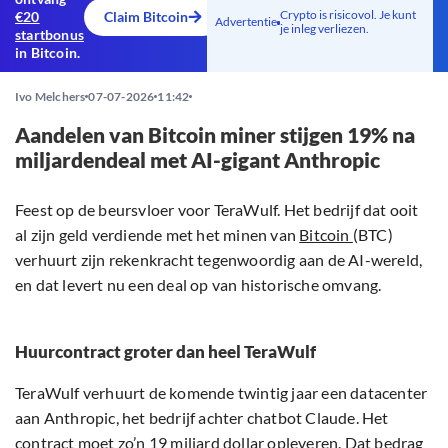
Crypto is risicovol. Je kunt
€20
Claim Bitcoin
Advertentie
je inleg verliezen.
startbonus
in Bitcoin.
Ivo Melchers
07-07-2026
11:42
Aandelen van Bitcoin miner stijgen 19% na
miljardendeal met AI-gigant Anthropic
Feest op de beursvloer voor TeraWulf. Het bedrijf dat ooit
al zijn geld verdiende met het minen van
Bitcoin
(BTC)
verhuurt zijn rekenkracht tegenwoordig aan de AI-wereld,
en dat levert nu een deal op van historische omvang.
Huurcontract groter dan heel TeraWulf
TeraWulf verhuurt de komende twintig jaar een datacenter
aan Anthropic, het bedrijf achter chatbot Claude. Het
contract moet zo’n 19 miljard dollar opleveren. Dat bedrag