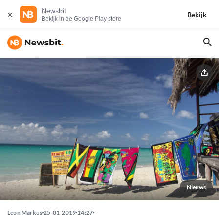
Newsbit
Bekijk
Bekijk in de Google Play store
Nieuws
Leon Markus
25-01-2019
14:27