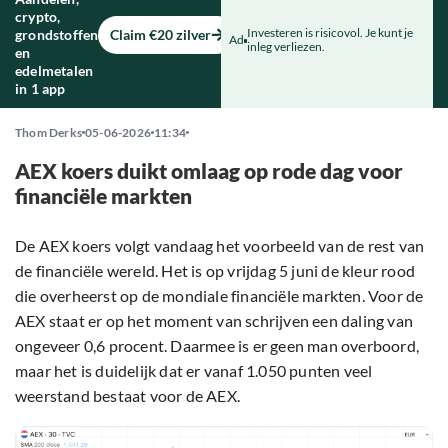
crypto,
Investeren is risicovol. Je kunt je
grondstoffen
Claim €20 zilver
Ad
inleg verliezen.
en
edelmetalen
in 1 app
Thom Derks
05-06-2026
11:34
AEX koers duikt omlaag op rode dag voor
financiële markten
De AEX koers volgt vandaag het voorbeeld van de rest van
de financiële wereld. Het is op vrijdag 5 juni de kleur rood
die overheerst op de mondiale financiële markten. Voor de
AEX staat er op het moment van schrijven een daling van
ongeveer 0,6 procent. Daarmee is er geen man overboord,
maar het is duidelijk dat er vanaf 1.050 punten veel
weerstand bestaat voor de AEX.