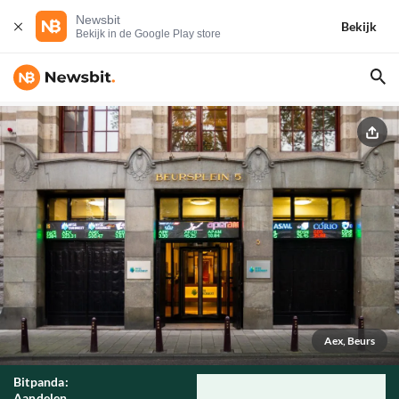
Newsbit
Bekijk
Bekijk in de Google Play store
Aex, Beurs
Bitpanda:
Aandelen,