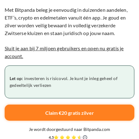
Met Bitpanda beleg je eenvoudig in duizenden aandelen,
ETF’s, crypto en edelmetalen vanuit één app. Je goud en
zilver worden veilig bewaard in volledig verzekerde
Zwitserse kluizen en staan juridisch op jouw naam.
Sluit je aan bij 7 miljoen gebruikers en open nu gratis je
account.
Let op:
investeren is risicovol. Je kunt je inleg geheel of
gedeeltelijk verliezen
Claim €20 gratis zilver
Je wordt doorgestuurd naar Bitpanda.com
4,5