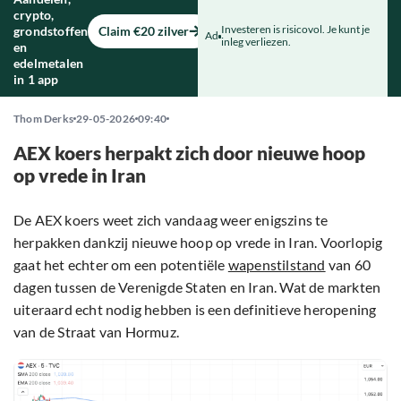
crypto,
Investeren is risicovol. Je kunt je
grondstoffen
Claim €20 zilver
Ad
inleg verliezen.
en
edelmetalen
in 1 app
Thom Derks
29-05-2026
09:40
AEX koers herpakt zich door nieuwe hoop
op vrede in Iran
De AEX koers weet zich vandaag weer enigszins te
herpakken dankzij nieuwe hoop op vrede in Iran. Voorlopig
gaat het echter om een potentiële
wapenstilstand
van 60
dagen tussen de Verenigde Staten en Iran. Wat de markten
uiteraard echt nodig hebben is een definitieve heropening
van de Straat van Hormuz.