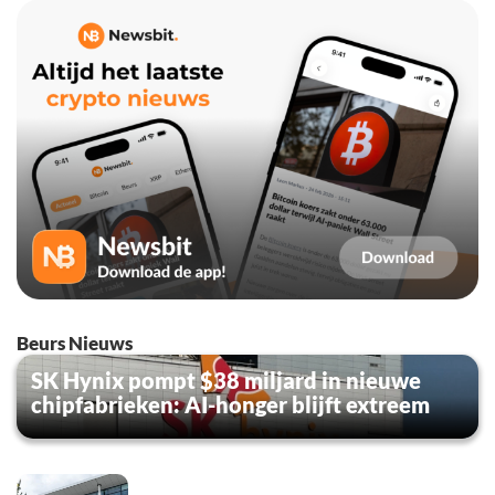
Beurs Nieuws
SK Hynix pompt $38 miljard in nieuwe
chipfabrieken: AI-honger blijft extreem