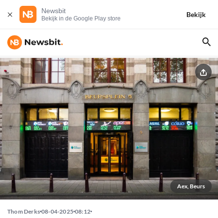
Newsbit
Bekijk
Bekijk in de Google Play store
Aex, Beurs
Thom Derks
08-04-2025
08:12