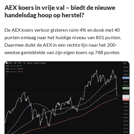
AEX koers in vrije val – biedt de nieuwe
handelsdag hoop op herstel?
De AEX koers verloor gisteren ruim 4% en dook met 40
punten omlaag naar het huidige niveau van 801 punten.
Daarmee duikt de AEX in een rechte lijn naar het 200-
weekse gemiddelde van zijn eigen koers op 788 punten.