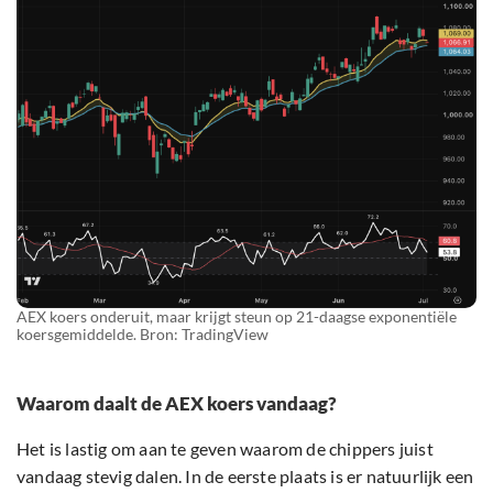
AEX koers onderuit, maar krijgt steun op 21-daagse exponentiële
koersgemiddelde. Bron: TradingView
Waarom daalt de AEX koers vandaag?
Het is lastig om aan te geven waarom de chippers juist
vandaag stevig dalen. In de eerste plaats is er natuurlijk een