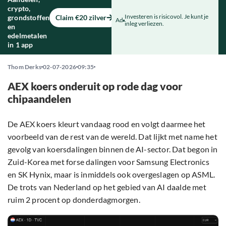
crypto,
Investeren is risicovol. Je kunt je
grondstoffen
Claim €20 zilver
Ad
inleg verliezen.
en
edelmetalen
in 1 app
Thom Derks
02-07-2026
09:35
AEX koers onderuit op rode dag voor
chipaandelen
De AEX koers kleurt vandaag rood en volgt daarmee het
voorbeeld van de rest van de wereld. Dat lijkt met name het
gevolg van koersdalingen binnen de AI-sector. Dat begon in
Zuid-Korea met forse dalingen voor Samsung Electronics
en SK Hynix, maar is inmiddels ook overgeslagen op ASML.
De trots van Nederland op het gebied van AI daalde met
ruim 2 procent op donderdagmorgen.