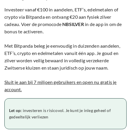
Investeer vanaf €100 in aandelen, ETF’s, edelmetalen of
crypto via Bitpanda en ontvang €20 aan fysiek zilver
cadeau. Voer de promocode
NBSILVER
in de app in om de
bonus te activeren.
Met Bitpanda beleg je eenvoudig in duizenden aandelen,
ETF’s, crypto en edelmetalen vanuit één app. Je goud en
zilver worden veilig bewaard in volledig verzekerde
Zwitserse kluizen en staan juridisch op jouw naam.
Sluit je aan bij 7 miljoen gebruikers en open nu gratis je
account.
Let op:
investeren is risicovol. Je kunt je inleg geheel of
gedeeltelijk verliezen