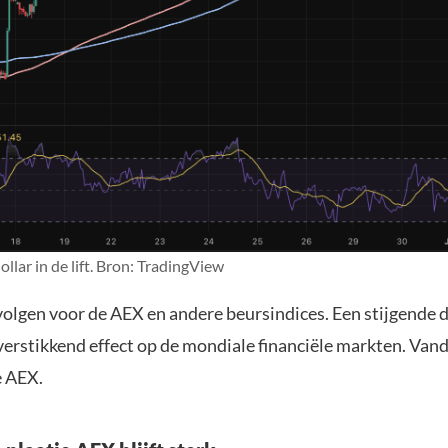
llar in de lift. Bron: TradingView
volgen voor de AEX en andere beursindices. Een stijgende d
verstikkend effect op de mondiale financiële markten. Van
e AEX.