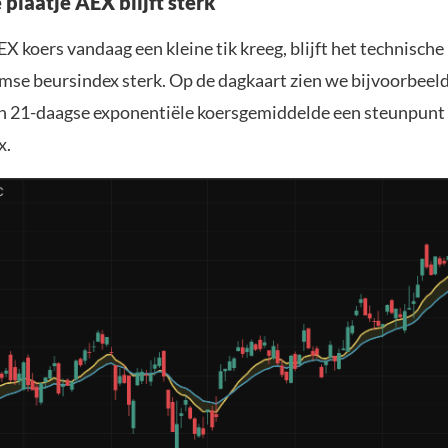
plaatje AEX blijft sterk
 koers vandaag een kleine tik kreeg, blijft het technische
se beursindex sterk. Op de dagkaart zien we bijvoorbeeld
en 21-daagse exponentiële koersgemiddelde een steunpun
x.