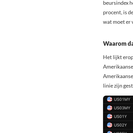
beursindex h
procent, is d
wat moet er 
Waarom da
Het lijkt ero
Amerikaanse 
Amerikaanse 
linie zijn ge