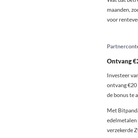
maanden, zod
voor renteve
Partnercont
Ontvang €2
Investeer van
ontvang €20 
de bonus te a
Met Bitpanda
edelmetalen v
verzekerde Z