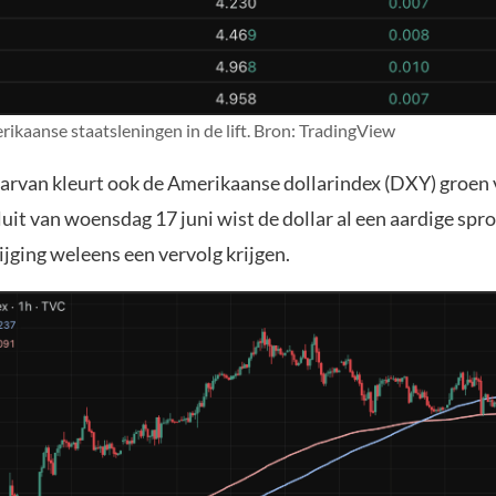
ikaanse staatsleningen in de lift. Bron: TradingView
aarvan kleurt ook de Amerikaanse dollarindex (DXY) groen
uit van woensdag 17 juni wist de dollar al een aardige spr
ijging weleens een vervolg krijgen.