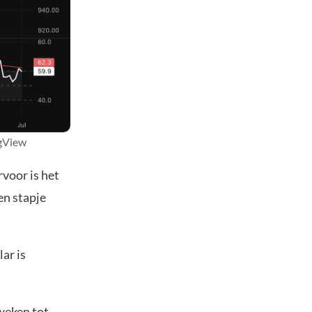
ngView
voor is het
en stapje
ar is
 weken tot