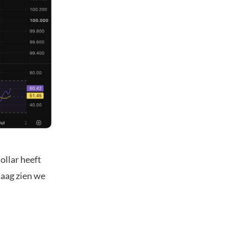
ollar heeft
daag zien we