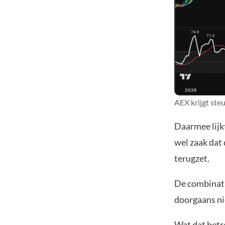
AEX krijgt ste
Daarmee lijkt
wel zaak dat
terugzet.
De combinati
doorgaans ni
Wat dat betre