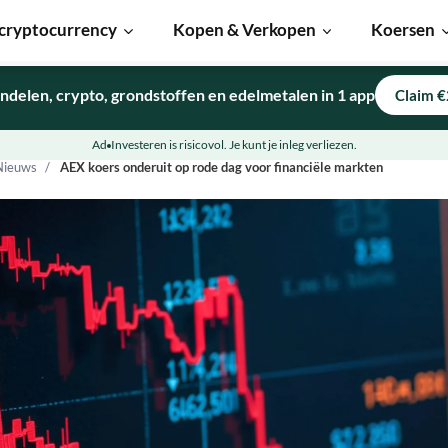
cryptocurrency
Kopen & Verkopen
Koersen
ndelen, crypto, grondstoffen en edelmetalen in 1 app
Claim €
Ad
Investeren is risicovol. Je kunt je inleg verliezen.
Nieuws
AEX koers onderuit op rode dag voor financiële markten