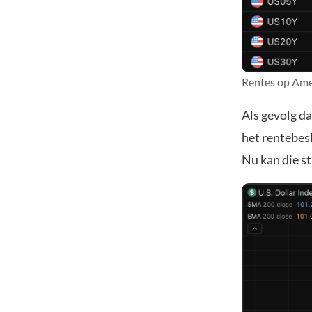
Rentes op Amer
Als gevolg d
het rentebesl
Nu kan die st