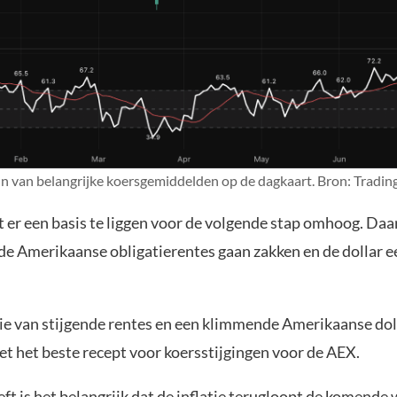
un van belangrijke koersgemiddelden op de dagkaart. Bron: Tradi
 er een basis te liggen voor de volgende stap omhoog. Daar
 de Amerikaanse obligatierentes gaan zakken en de dollar e
e van stijgende rentes en een klimmende Amerikaanse doll
et het beste recept voor koersstijgingen voor de AEX.
ft is het belangrijk dat de inflatie terugloopt de komende