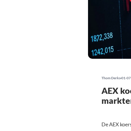
Thom Derks
01-07
AEX koe
markte
De AEX koers