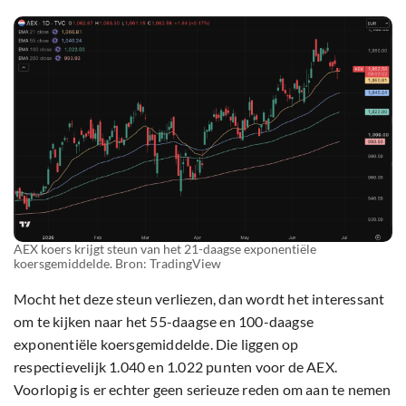
AEX koers krijgt steun van het 21-daagse exponentiële
koersgemiddelde. Bron: TradingView
Mocht het deze steun verliezen, dan wordt het interessant
om te kijken naar het 55-daagse en 100-daagse
exponentiële koersgemiddelde. Die liggen op
respectievelijk 1.040 en 1.022 punten voor de AEX.
Voorlopig is er echter geen serieuze reden om aan te nemen