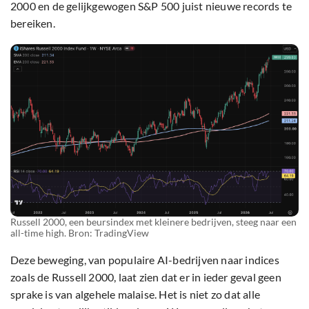
2000 en de gelijkgewogen S&P 500 juist nieuwe records te
bereiken.
Russell 2000, een beursindex met kleinere bedrijven, steeg naar een
all-time high. Bron: TradingView
Deze beweging, van populaire AI-bedrijven naar indices
zoals de Russell 2000, laat zien dat er in ieder geval geen
sprake is van algehele malaise. Het is niet zo dat alle