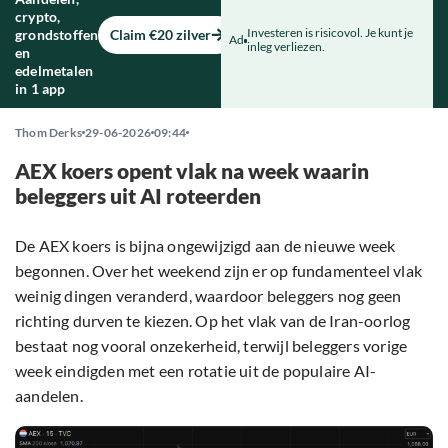
crypto,
Investeren is risicovol. Je kunt je
grondstoffen
Claim €20 zilver
Ad
inleg verliezen.
en
edelmetalen
in 1 app
Thom Derks
29-06-2026
09:44
AEX koers opent vlak na week waarin
beleggers uit AI roteerden
De AEX koers is bijna ongewijzigd aan de nieuwe week
begonnen. Over het weekend zijn er op fundamenteel vlak
weinig dingen veranderd, waardoor beleggers nog geen
richting durven te kiezen. Op het vlak van de Iran-oorlog
bestaat nog vooral onzekerheid, terwijl beleggers vorige
week eindigden met een rotatie uit de populaire AI-
aandelen.