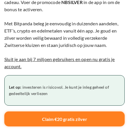
cadeau. Voer de promocode
NBSILVER
in de app in om de
bonus te activeren.
Met Bitpanda beleg je eenvoudig in duizenden aandelen,
ETF’s, crypto en edelmetalen vanuit één app. Je goud en
zilver worden veilig bewaard in volledig verzekerde
Zwitserse kluizen en staan juridisch op jouw naam.
Sluit je aan bij 7 miljoen gebruikers en open nu gratis je
account.
Let op:
investeren is risicovol. Je kunt je inleg geheel of
gedeeltelijk verliezen
Claim €20 gratis zilver