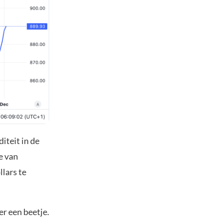
iteit in de
e van
lars te
er een beetje.