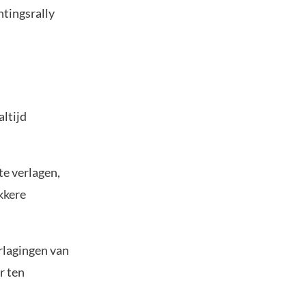
htingsrally
ltijd
te verlagen,
kkere
rlagingen van
r ten