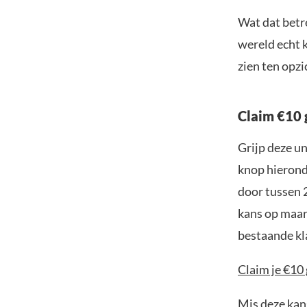
Wat dat betr
wereld echt 
zien ten opz
Claim €10 
Grijp deze u
knop hieronde
door tussen 
kans op maar 
bestaande kl
Claim je €10 
Mis deze kans