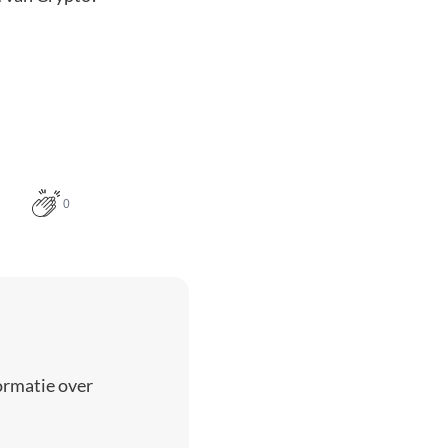
0
ormatie over