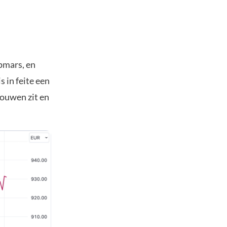
pmars, en
 in feite een
rouwen zit en