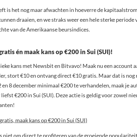
eft is het nog maar afwachten in hoeverre de kapitaalstrom
kunnen draaien, en we straks weer een hele sterke periode
ichte van de Amerikaanse beursindices.
gratis én maak kans op €200 in Sui (SUI)!
nieke kans met Newsbit en Bitvavo! Maak nu een account a
r, stort €10 en ontvang direct €10 gratis. Maar dat is nog n
2 en 8 december minimaal €200 te verhandelen, maak je a
liefst €200 in Sui (SUI). Deze actie is geldig voor zowel ni
anten!
gratis, maak kans op €200 in Sui (SUI)
 niet om direct te profiteren van de groeiende popularitei