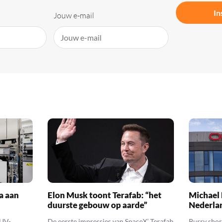
In
Jouw e-mail
a aan
Elon Musk toont Terafab: “het
Michael 
duurste gebouw op aarde”
Nederla
EUV-
De eerste impressies van SpaceX’ Terafab
Burry shor