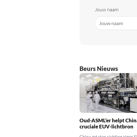
Jouw naam
Beurs Nieuws
Oud-ASML’er helpt Chin
cruciale EUV-lichtbron
China zet stap richting eigen 