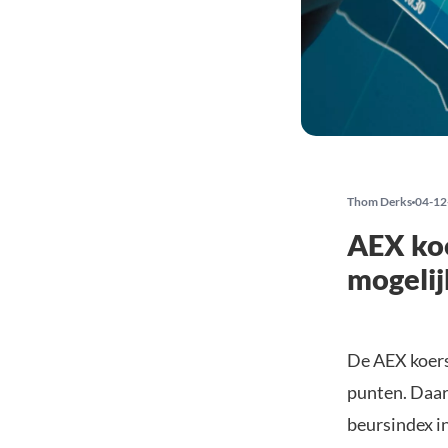
Thom Derks
04-12
AEX koe
mogelij
De AEX koers
punten. Daar
beursindex i