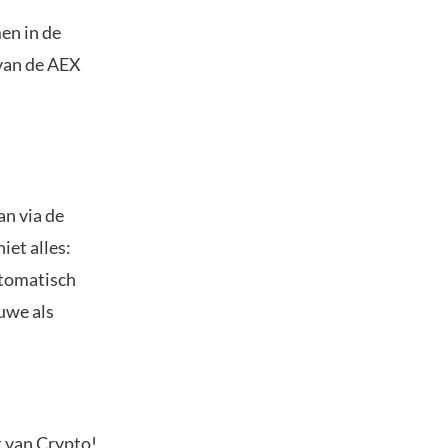
en in de
 van de AEX
an via de
iet alles:
utomatisch
euwe als
t van Crypto!