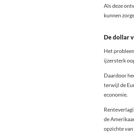
Als deze ontw
kunnen zorge
De dollar 
Het probleem
ijzersterk oo
Daardoor hee
terwijl de E
economie.
Renteverlagi
de Amerikaans
opzichte van 