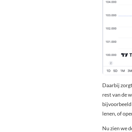
Daarbij zorgt
rest van de w
bijvoorbeeld 
lenen, of op
Nu zien we de