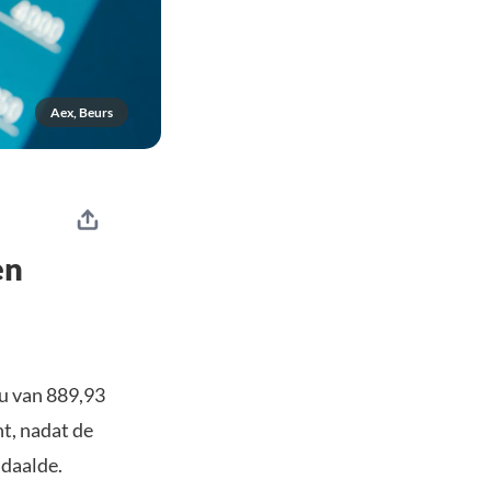
Aex, Beurs
en
au van 889,93
t, nadat de
 daalde.