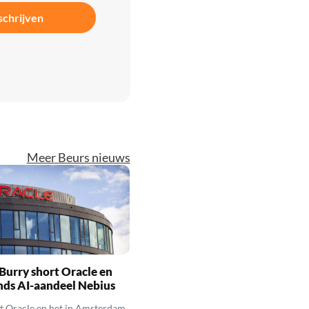
schrijven
Meer Beurs nieuws
Burry short Oracle en
nds AI-aandeel Nebius
t Oracle en het in Amsterdam