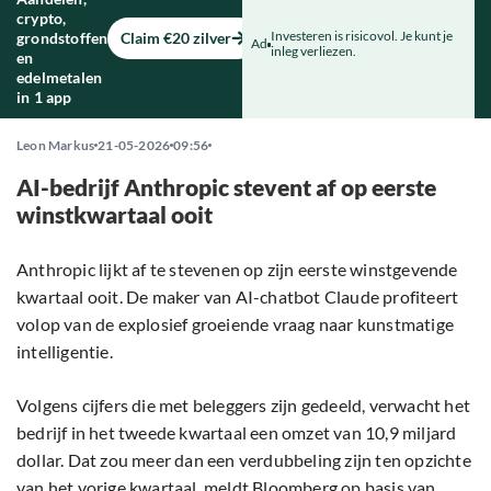
crypto,
Investeren is risicovol. Je kunt je
grondstoffen
Claim €20 zilver
Ad
inleg verliezen.
en
edelmetalen
in 1 app
Leon Markus
21-05-2026
09:56
AI-bedrijf Anthropic stevent af op eerste
winstkwartaal ooit
Anthropic lijkt af te stevenen op zijn eerste winstgevende
kwartaal ooit. De maker van AI-chatbot Claude profiteert
volop van de explosief groeiende vraag naar kunstmatige
intelligentie.
Volgens cijfers die met beleggers zijn gedeeld, verwacht het
bedrijf in het tweede kwartaal een omzet van 10,9 miljard
dollar. Dat zou meer dan een verdubbeling zijn ten opzichte
van het vorige kwartaal, meldt Bloomberg op basis van