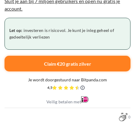
Sluit je aan bij 7 miljoen gebruikers en open nu gratis je
account.
Let op:
investeren is risicovol. Je kunt je inleg geheel of
gedeeltelijk verliezen
Claim €20 gratis zilver
Je wordt doorgestuurd naar Bitpanda.com
4,5
Veilig betalen met
0