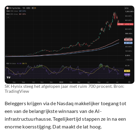
SK Hynix steeg het afgelopen jaar met ruim 700 procent. Bron:
TradingView
Beleggers krijgen via de Nasdaq makkelijker toegang tot
een van de belangrijkste winnaars van de AI-
infrastructuurhausse. Tegelijkertijd stappen ze in na een
enorme koersstijging. Dat maakt de lat hoog.