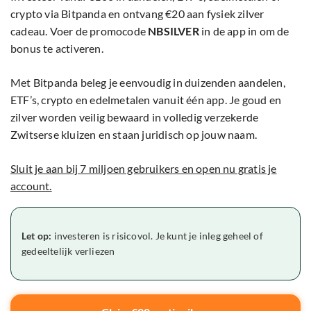
crypto via Bitpanda en ontvang €20 aan fysiek zilver
cadeau. Voer de promocode
NBSILVER
in de app in om de
bonus te activeren.
Met Bitpanda beleg je eenvoudig in duizenden aandelen,
ETF’s, crypto en edelmetalen vanuit één app. Je goud en
zilver worden veilig bewaard in volledig verzekerde
Zwitserse kluizen en staan juridisch op jouw naam.
Sluit je aan bij 7 miljoen gebruikers en open nu gratis je
account.
Let op:
investeren is risicovol. Je kunt je inleg geheel of
gedeeltelijk verliezen