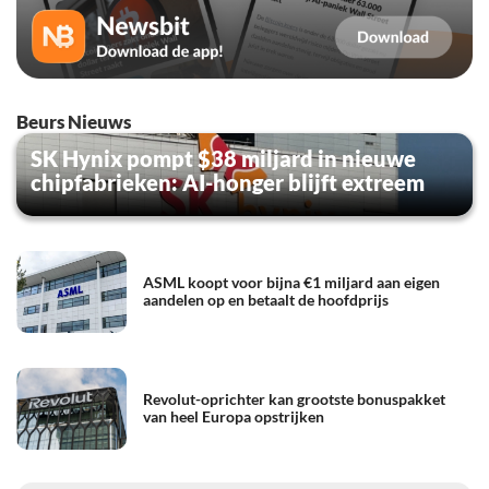
Beurs Nieuws
SK Hynix pompt $38 miljard in nieuwe
chipfabrieken: AI-honger blijft extreem
ASML koopt voor bijna €1 miljard aan eigen
aandelen op en betaalt de hoofdprijs
Revolut-oprichter kan grootste bonuspakket
van heel Europa opstrijken