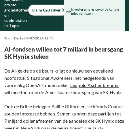
crypto,
Investeren is risicovol. Je kunt je
grondstoffen
Claim €20 zilver
Ad
inleg verliezen.
en
edelmetalen
in 1 app
Thom Derks
07-07-2026
12:45
AI-fondsen willen tot 7 miljard in beursgang
SK Hynix steken
De AI-gekte op de beurs krijgt opnieuw een opvallend
hoofdstuk. Situational Awareness, het hedgefonds van
voormalig OpenAI-onderzoeker
Leopold Aschenbrenner
,
wil meedoen aan de Amerikaanse beursgang van SK Hynix.
Ook de Britse belegger Baillie Gifford en techfonds Coatue
zouden interesse hebben. Samen kunnen deze partijen tot
7 miljard dollar afnemen van de aandelen die SK Hynix deze
week in New York naar de beurs brengt. De Zuid-