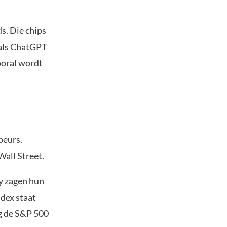
s. Die chips
oals ChatGPT
ooral wordt
beurs.
Wall Street.
y zagen hun
dex staat
eg de S&P 500