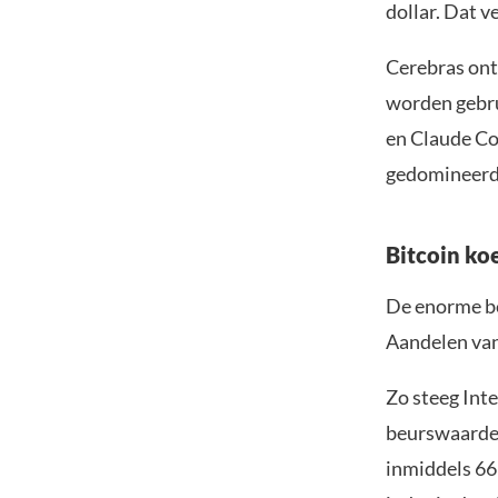
dollar. Dat v
Cerebras ont
worden gebru
en Claude Co
gedomineerd
Bitcoin koe
De enorme bel
Aandelen van 
Zo steeg Int
beurswaarde 
inmiddels 66