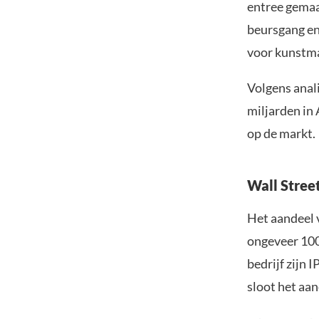
entree gemaa
beursgang en
voor kunstmat
Volgens anali
miljarden in 
op de markt.
Wall Street
Het aandeel 
ongeveer 100
bedrijf zijn 
sloot het aan