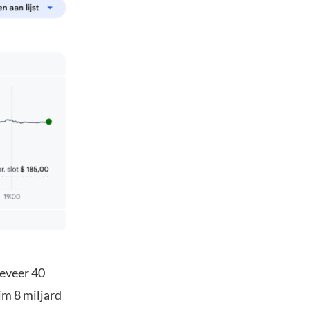
geveer 40
im 8 miljard