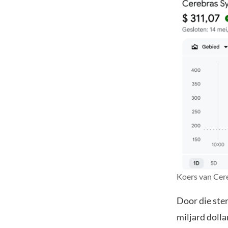
Koers van Cere
Door die ste
miljard doll