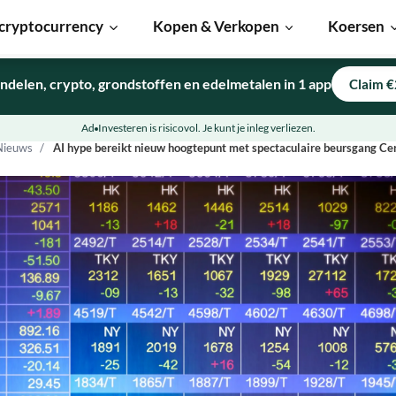
cryptocurrency
Kopen & Verkopen
Koersen
ndelen, crypto, grondstoffen en edelmetalen in 1 app
Claim €
Ad
Investeren is risicovol. Je kunt je inleg verliezen.
Nieuws
AI hype bereikt nieuw hoogtepunt met spectaculaire beursgang Ce