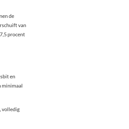
nnen de
rschuift van
 7,5 procent
sbit en
an minimaal
 volledig