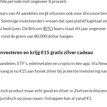
elfde periode met ongeveer 8 procent.
mars van AI aandelen zorgt intussen ook voor discussie bi
 Sommige investeerders vrezen dat speculatief kapitaal ve
I bedrijven. De Bitcoin (
BTC
) koers staat dit jaar ongeveer
ft rond de grens van 80.000 dollar hangen.
nvesteren en krijg €15 gratis zilver cadeau
aandelen, ETF’s, edelmetalen en crypto in één app. Via New
ang je nu €15 aan fysiek zilver bij je eerste investering v
sch product maar echt goud en zilver in Zwitserse kluizen,
juridisch op jouw naam. Instappen kan al vanaf €1.