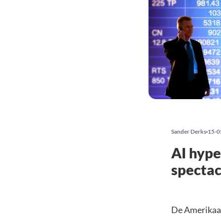
Sander Derks
15-0
AI hype
spectac
De Amerikaan