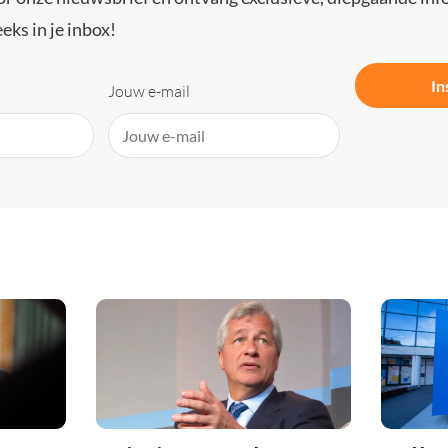
eks in je inbox!
In
Jouw e-mail