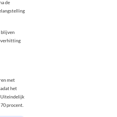
na de
langstelling
 blijven
rverhitting
uren met
nadat het
 Uiteindelijk
 70 procent.