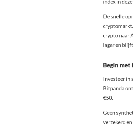
index in dez
De snelle op
cryptomarkt.
crypto naar A
lager en blij
Begin met i
Investeer in 
Bitpanda ontv
€50.
Geen syntheti
verzekerd en 