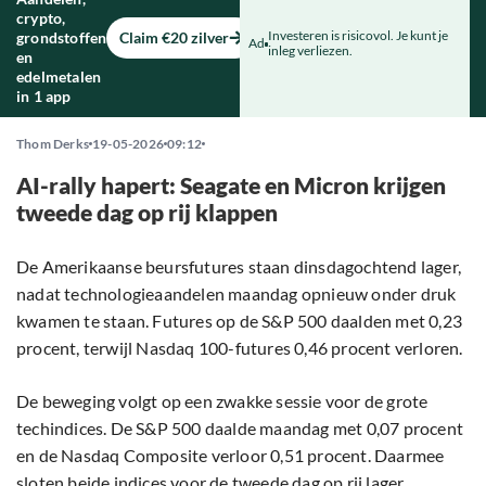
crypto,
Investeren is risicovol. Je kunt je
grondstoffen
Claim €20 zilver
Ad
inleg verliezen.
en
edelmetalen
in 1 app
Thom Derks
19-05-2026
09:12
AI-rally hapert: Seagate en Micron krijgen
tweede dag op rij klappen
De Amerikaanse beursfutures staan dinsdagochtend lager,
nadat technologieaandelen maandag opnieuw onder druk
kwamen te staan. Futures op de S&P 500 daalden met 0,23
procent, terwijl Nasdaq 100-futures 0,46 procent verloren.
De beweging volgt op een zwakke sessie voor de grote
techindices. De S&P 500 daalde maandag met 0,07 procent
en de Nasdaq Composite verloor 0,51 procent. Daarmee
sloten beide indices voor de tweede dag op rij lager.