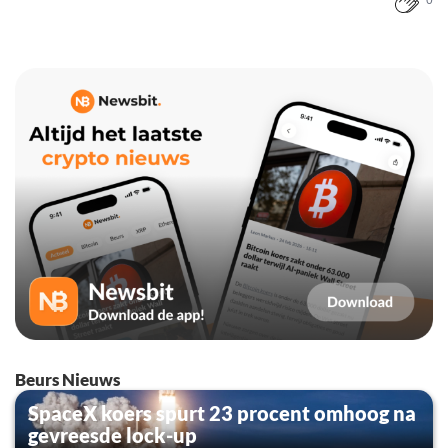
0
Beurs Nieuws
SpaceX koers spurt 23 procent omhoog na
gevreesde lock-up