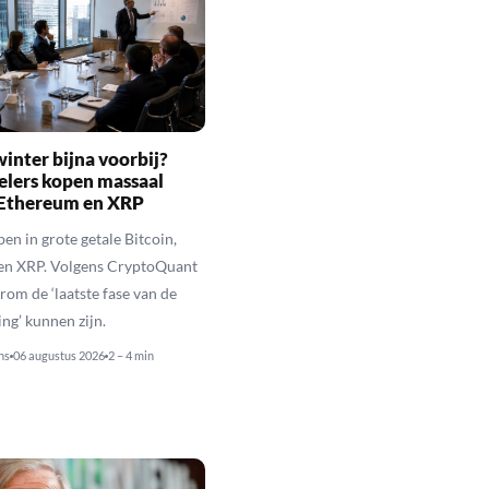
inter bijna voorbij?
elers kopen massaal
 Ethereum en XRP
en in grote getale Bitcoin,
en XRP. Volgens CryptoQuant
rom de ‘laatste fase van de
ing’ kunnen zijn.
ns
06 augustus 2026
2 – 4 min