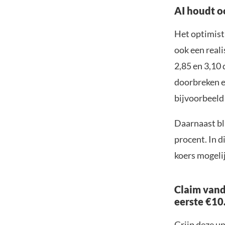
AI houdt o
Het optimisti
ook een reali
2,85 en 3,10 
doorbreken e
bijvoorbeeld
Daarnaast bli
procent. In d
koers mogelij
Claim vand
eerste €10
Grijp deze u