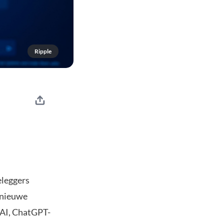
Ripple
eleggers
d nieuwe
nAI, ChatGPT-