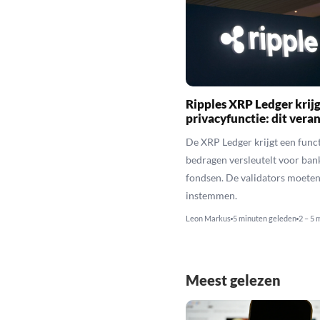
Ripples XRP Ledger krijg
privacyfunctie: dit veran
De XRP Ledger krijgt een funct
bedragen versleutelt voor ban
fondsen. De validators moeten
instemmen.
Leon Markus
5 minuten geleden
2 – 5 
Meest gelezen