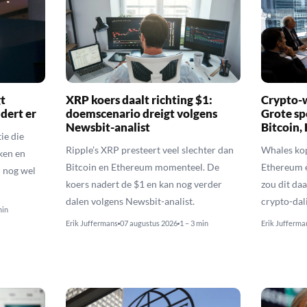
t
XRP koers daalt richting $1:
Crypto-w
dert er
doemscenario dreigt volgens
Grote sp
Newsbit-analist
Bitcoin,
ie die
Ripple’s XRP presteert veel slechter dan
Whales kop
ken en
Bitcoin en Ethereum momenteel. De
Ethereum 
 nog wel
koers nadert de $1 en kan nog verder
zou dit daa
dalen volgens Newsbit-analist.
crypto-dal
min
Erik Juffermans
07 augustus 2026
1 – 3 min
Erik Jufferma