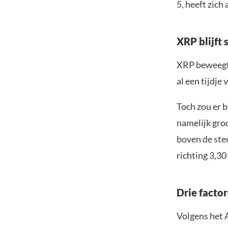
5, heeft zich
XRP blijft
XRP beweegt d
al een tijdje
Toch zou er 
namelijk gro
boven de steu
richting 3,30 
Drie facto
Volgens het 