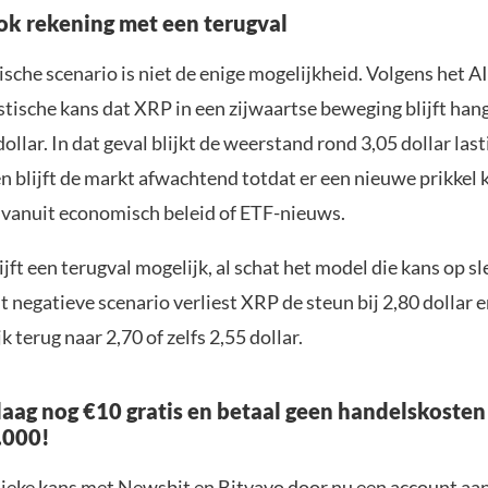
ok rekening met een terugval
sche scenario is niet de enige mogelijkheid. Volgens het AI
stische kans dat XRP in een zijwaartse beweging blijft han
dollar. In dat geval blijkt de weerstand rond 3,05 dollar last
n blijft de markt afwachtend totdat er een nieuwe prikkel 
 vanuit economisch beleid of ETF-nieuws.
jft een terugval mogelijk, al schat het model die kans op sl
it negatieve scenario verliest XRP de steun bij 2,80 dollar e
k terug naar 2,70 of zelfs 2,55 dollar.
aag nog €10 gratis en betaal geen handelskosten
.000!
nieke kans met Newsbit en Bitvavo door nu een account aa