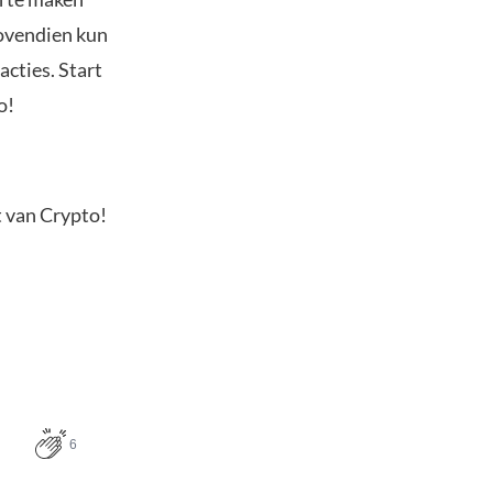
Bovendien kun
acties. Start
o!
t van Crypto!
6