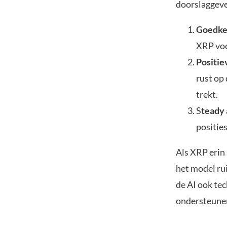
doorslaggeve
Goedke
XRP voo
Positie
rust op 
trekt.
S
teady 
positie
Als XRP erin 
het model rui
de AI ook te
ondersteune