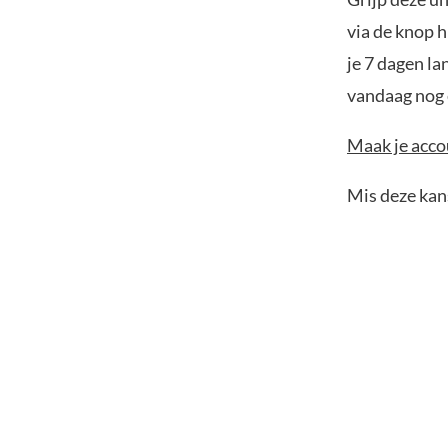
via de knop h
je 7 dagen la
vandaag nog e
Maak je accou
Mis deze kans