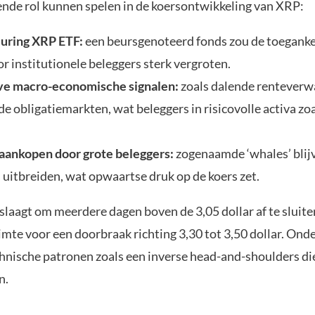
nde rol kunnen spelen in de koersontwikkeling van XRP:
uring XRP ETF:
een beursgenoteerd fonds zou de toeganke
r institutionele beleggers sterk vergroten.
ve macro-economische signalen:
zoals dalende renteverw
de obligatiemarkten, wat beleggers in risicovolle activa zo
aankopen door grote beleggers:
zogenaamde ‘whales’ blij
s uitbreiden, wat opwaartse druk op de koers zet.
slaagt om meerdere dagen boven de 3,05 dollar af te sluiten
mte voor een doorbraak richting 3,30 tot 3,50 dollar. Onde
chnische patronen zoals een inverse head-and-shoulders die
n.