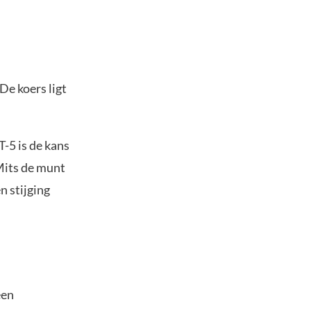
De koers ligt
-5 is de kans
Mits de munt
n stijging
een