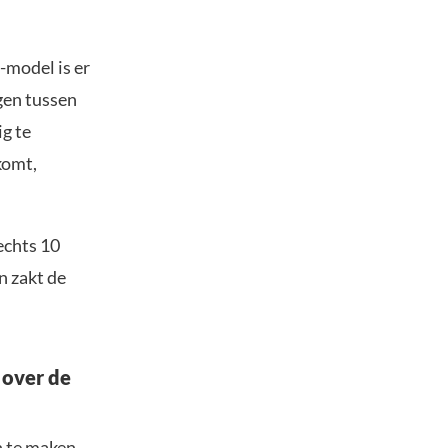
-model is er
gen tussen
ig te
komt,
echts 10
n zakt de
 over de
n te maken