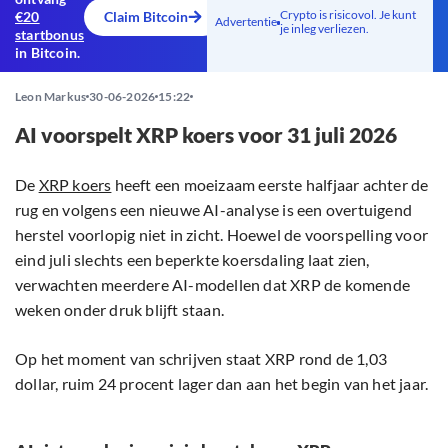
Crypto is risicovol. Je kunt
€20
Claim Bitcoin
Advertentie
je inleg verliezen.
startbonus
in Bitcoin.
Leon Markus
30-06-2026
15:22
AI voorspelt XRP koers voor 31 juli 2026
De
XRP koers
heeft een moeizaam eerste halfjaar achter de
rug en volgens een nieuwe AI-analyse is een overtuigend
herstel voorlopig niet in zicht. Hoewel de voorspelling voor
eind juli slechts een beperkte koersdaling laat zien,
verwachten meerdere AI-modellen dat XRP de komende
weken onder druk blijft staan.
Op het moment van schrijven staat XRP rond de 1,03
dollar, ruim 24 procent lager dan aan het begin van het jaar.