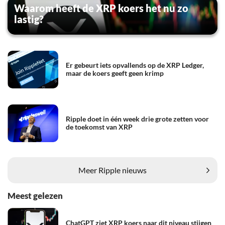
Waarom heeft de XRP koers het nu zo
lastig?
Er gebeurt iets opvallends op de XRP Ledger,
maar de koers geeft geen krimp
Ripple doet in één week drie grote zetten voor
de toekomst van XRP
Meer Ripple nieuws
Meest gelezen
ChatGPT ziet XRP koers naar dit niveau stijgen