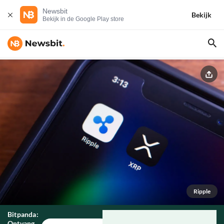
Newsbit
Bekijk
Bekijk in de Google Play store
Ripple
Bitpanda:
Ontvang