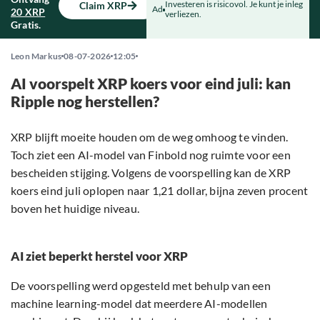
Investeren is risicovol. Je kunt je inleg
Claim XRP
Ad
20 XRP
verliezen.
Gratis.
Leon Markus
08-07-2026
12:05
AI voorspelt XRP koers voor eind juli: kan
Ripple nog herstellen?
XRP blijft moeite houden om de weg omhoog te vinden.
Toch ziet een AI-model van Finbold nog ruimte voor een
bescheiden stijging. Volgens de voorspelling kan de XRP
koers eind juli oplopen naar 1,21 dollar, bijna zeven procent
boven het huidige niveau.
AI ziet beperkt herstel voor XRP
De voorspelling werd opgesteld met behulp van een
machine learning-model dat meerdere AI-modellen