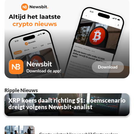
Ripple Nieuws
XRP koers daalt richting $1: doemscenario
dreigt volgens Newsbit-analist