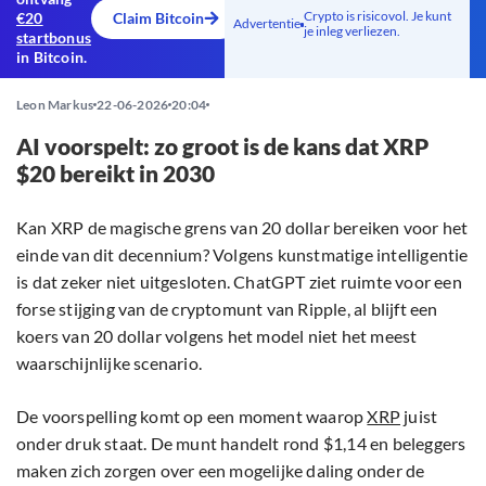
Crypto is risicovol. Je kunt
€20
Claim Bitcoin
Advertentie
je inleg verliezen.
startbonus
in Bitcoin.
Leon Markus
22-06-2026
20:04
AI voorspelt: zo groot is de kans dat XRP
$20 bereikt in 2030
Kan XRP de magische grens van 20 dollar bereiken voor het
einde van dit decennium? Volgens kunstmatige intelligentie
is dat zeker niet uitgesloten. ChatGPT ziet ruimte voor een
forse stijging van de cryptomunt van Ripple, al blijft een
koers van 20 dollar volgens het model niet het meest
waarschijnlijke scenario.
De voorspelling komt op een moment waarop
XRP
juist
onder druk staat. De munt handelt rond $1,14 en beleggers
maken zich zorgen over een mogelijke daling onder de