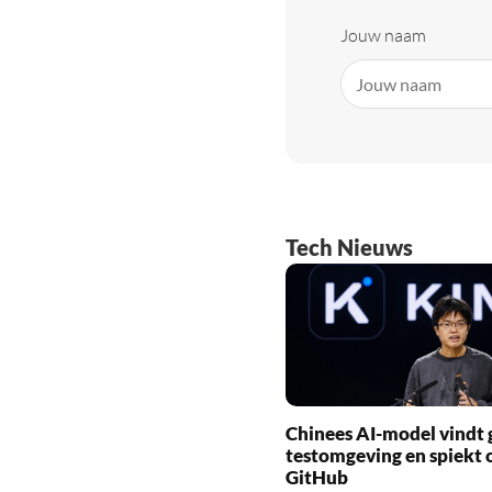
Jouw naam
Tech Nieuws
Chinees AI-model vindt g
testomgeving en spiekt 
GitHub