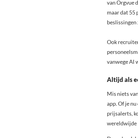
van Orgvue d
maar dat 55 
beslissingen
Ook recruite
personeelsma
vanwege AI w
Altijd als 
Mis niets va
app. Of je nu
prijsalerts, 
wereldwijde 