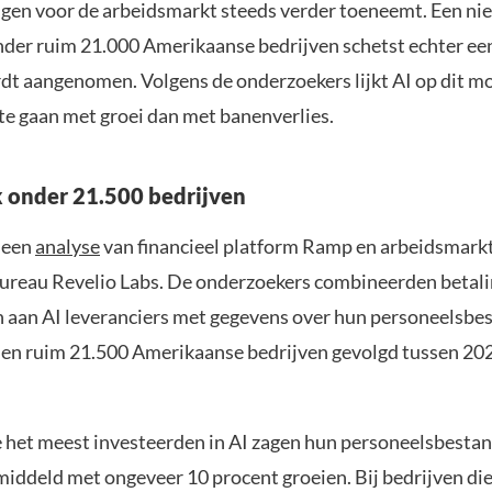
lgen voor de arbeidsmarkt steeds verder toeneemt. Een ni
der ruim 21.000 Amerikaanse bedrijven schetst echter ee
dt aangenomen. Volgens de onderzoekers lijkt AI op dit m
te gaan met groei dan met banenverlies.
 onder 21.500 bedrijven
t een
analyse
van financieel platform Ramp en arbeidsmark
reau Revelio Labs. De onderzoekers combineerden betal
n aan AI leveranciers met gegevens over hun personeelsbe
en ruim 21.500 Amerikaanse bedrijven gevolgd tussen 202
e het meest investeerden in AI zagen hun personeelsbestan
middeld met ongeveer 10 procent groeien. Bij bedrijven die