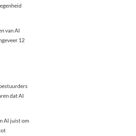
legenheid
en van AI
ongeveer 12
pbestuurders
aren dat AI
n AI juist om
tot