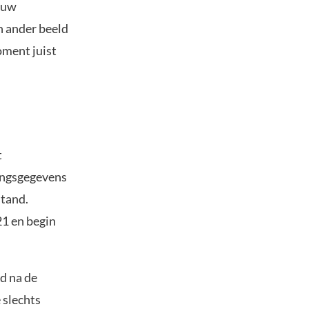
euw
n ander beeld
oment juist
t
ingsgegevens
stand.
1 en begin
d na de
 slechts