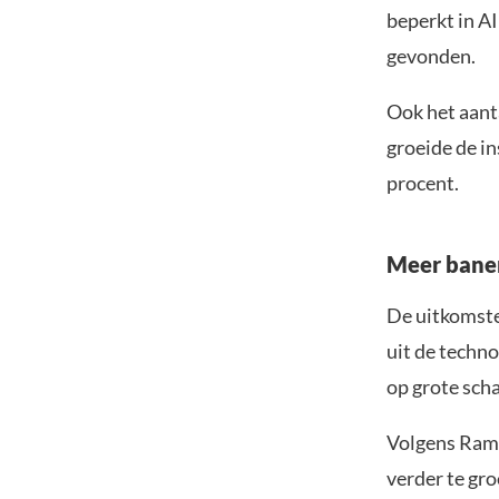
beperkt in A
gevonden.
Ook het aanta
groeide de i
procent.
Meer banen
De uitkomst
uit de techno
op grote sch
Volgens Ramp
verder te gro