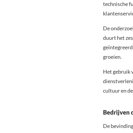
technische fu
klantenservi
De onderzoek
duurt het ze
geïntegreerd 
groeien.
Het gebruik v
dienstverleni
cultuur en d
Bedrijven 
De bevinding