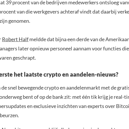
at 39 procent van de bedrijven medewerkers ontsloeg van
procent van die werkgevers achteraf vindt dat daarbij verk
 zijn genomen.
r
Robert Half
meldde dat bijna een derde van de Amerikaa
nagers later opnieuw personeel aannam voor functies die
aren geschrapt.
eerste het laatste crypto en aandelen-nieuws?
n de snel bewegende crypto en aandelenmarkt met de grati
 onderweg bent of op de bank zit: met één tik krijg je real-t
koersupdates en exclusieve inzichten van experts over Bitco
beurzen.