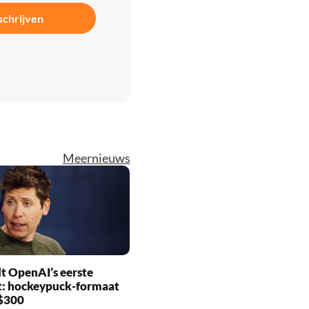
schrijven
Meer
nieuws
t OpenAI’s eerste
t: hockeypuck-formaat
 $300