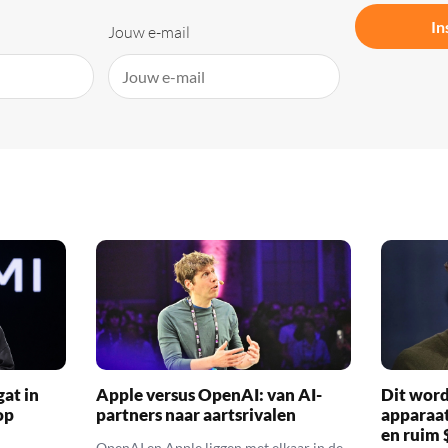
In
Jouw e-mail
at in
Apple versus OpenAI: van AI-
Dit word
op
partners naar aartsrivalen
apparaa
en ruim
OpenAI en Apple liggen met elkaar in de