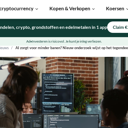
cryptocurrency
Kopen & Verkopen
Koersen
ndelen, crypto, grondstoffen en edelmetalen in 1 app
Claim €
Ad
Investeren is risicovol. Je kunt je inleg verliezen.
ieuws
AI zorgt voor minder banen? Nieuw onderzoek wijst op het tegendee