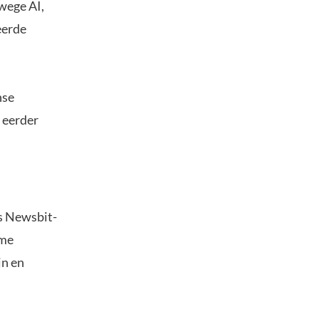
wege AI,
eerde
nse
 eerder
s Newsbit-
ime
in en