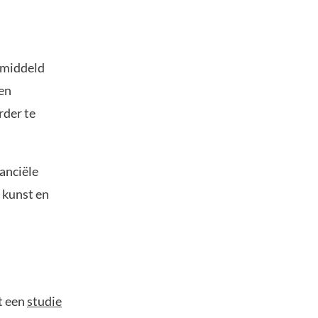
Gemiddeld
en
rder te
nanciële
, kunst en
t een
studie