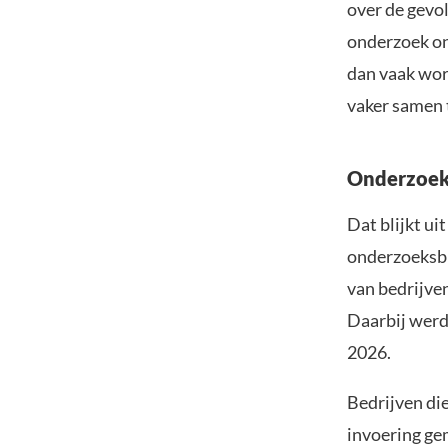
over de gevo
onderzoek on
dan vaak wor
vaker samen 
Onderzoek
Dat blijkt ui
onderzoeksbu
van bedrijve
Daarbij werd
2026.
Bedrijven di
invoering ge