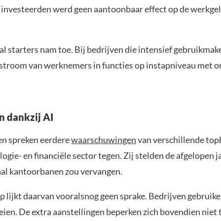
I investeerden werd geen aantoonbaar effect op de werkge
l starters nam toe. Bij bedrijven die intensief gebruikmak
nstroom van werknemers in functies op instapniveau met 
 dankzij AI
en spreken eerdere
waarschuwingen
van verschillende to
logie- en financiële sector tegen. Zij stelden de afgelopen j
aal kantoorbanen zou vervangen.
 lijkt daarvan vooralsnog geen sprake. Bedrijven gebruike
eien. De extra aanstellingen beperken zich bovendien niet 