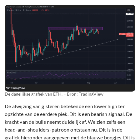
De dagelijkse grafiek van ETH. – Bron: TradingView
De afwijzing van gisteren betekende een lower high ten
opzichte van de eerdere piek. Dit is een bearish signaal. De
kracht van de bulls neemt duidelijk af. We zien zelfs een
head-and-shoulders-patroon ontstaan nu. Dit is in de
grafiek hieronder aangegeven met de blauwe boogjes. Dit is