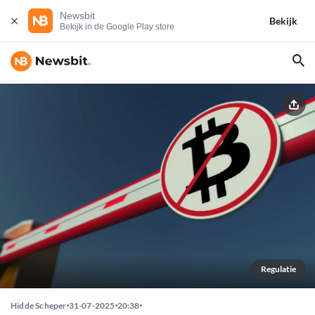
Newsbit
Bekijk
Bekijk in de Google Play store
Regulatie
Hidde Scheper
31-07-2025
20:38