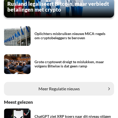
Rusland legaliseert Bitcoin, maar verbiedt
betalingen met crypto
Oplichters misbruiken nieuwe MiCA-regels
om cryptobeleggers te beroven
Grote cryptowet dreigt te mislukken, maar
volgens Bitwise is dat geen ramp
Meer Regulatie nieuws
Meest gelezen
ChatGPT ziet XRP koers naar dit niveau stijgen