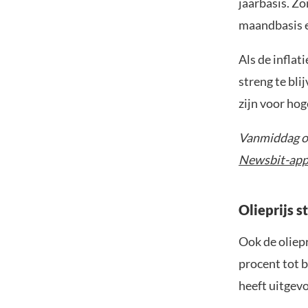
jaarbasis. Zo
maandbasis e
Als de inflat
streng te bli
zijn voor hog
Vanmiddag om
Newsbit-ap
Olieprijs s
Ook de oliepr
procent tot 
heeft uitgevo