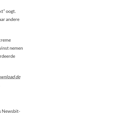
kt” oogt.
aar andere
xtreme
 winst nemen
ardeerde
wnload de
.
s Newsbit-