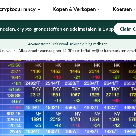
cryptocurrency
Kopen & Verkopen
Koersen
ndelen, crypto, grondstoffen en edelmetalen in 1 app
Claim €
Ad
Investeren is risicovol. Je kunt je inleg verliezen.
Nieuws
Alles draait vandaag om 14.30 uur: inflatiecijfer kan markten ops