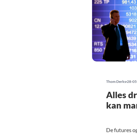
Thom Derks
28-05
Alles d
kan ma
De futures o