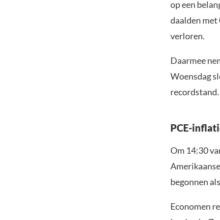
op een belang
daalden met 
verloren.
Daarmee neme
Woensdag slo
recordstand. 
PCE-inflati
Om 14:30 vand
Amerikaanse c
begonnen als
Economen rek