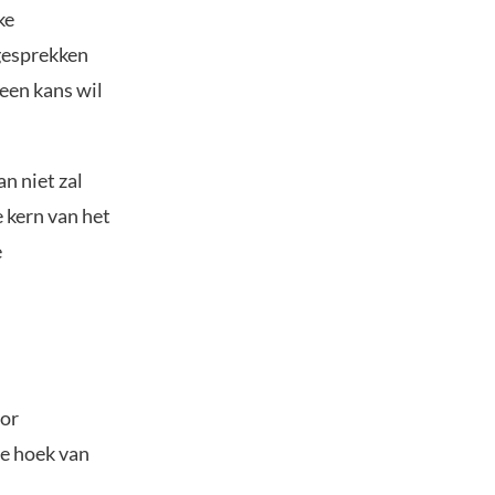
ke
 gesprekken
een kans wil
an niet zal
e kern van het
e
oor
e hoek van