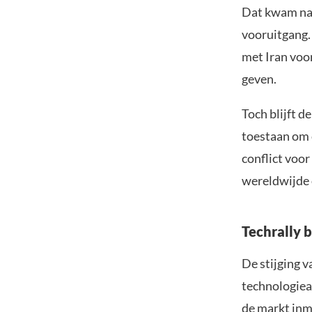
Dat kwam na 
vooruitgang.
met Iran voo
geven.
Toch blijft d
toestaan om c
conflict voor
wereldwijde 
Techrally b
De stijging 
technologiea
de markt inm