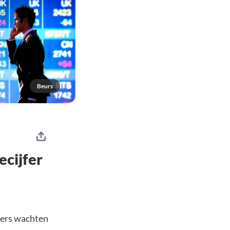
Beurs
ecijfer
gers wachten