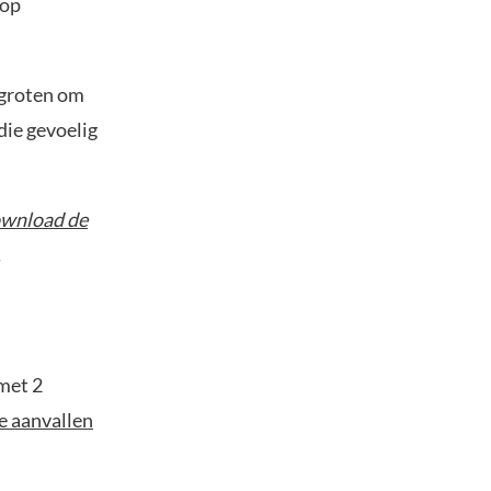
 op
ergroten om
die gevoelig
wnload de
.
 met 2
e aanvallen