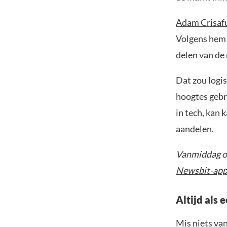
Adam Crisafu
Volgens hem 
delen van de
Dat zou logis
hoogtes gebr
in tech, kan
aandelen.
Vanmiddag om
Newsbit-ap
Altijd als 
Mis niets va