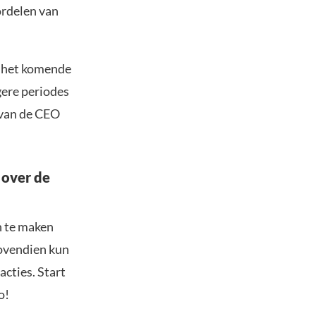
ordelen van
, het komende
gere periodes
l van de CEO
 over de
n te maken
Bovendien kun
acties. Start
o!