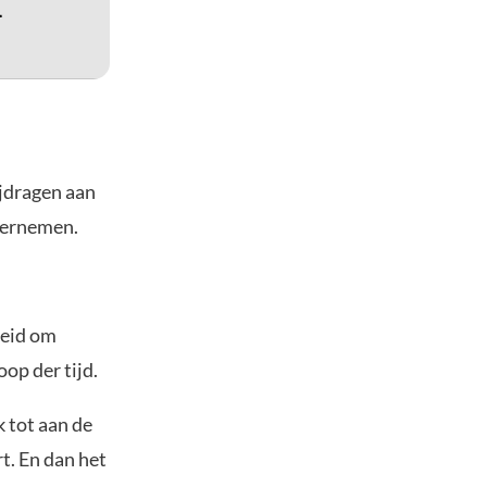
ijdragen aan
ndernemen.
heid om
oop der tijd.
 tot aan de
t. En dan het