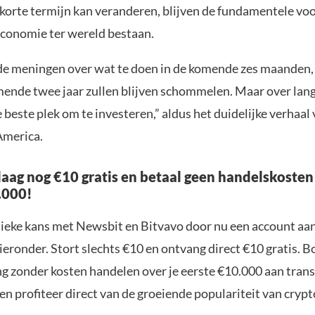
 korte termijn kan veranderen, blijven de fundamentele vo
economie ter wereld bestaan.
 de meningen over wat te doen in de komende zes maanden
omende twee jaar zullen blijven schommelen. Maar over lan
 beste plek om te investeren,” aldus het duidelijke verhaa
America.
aag nog €10 gratis en betaal geen handelskosten
.000!
nieke kans met Newsbit en Bitvavo door nu een account aa
ieronder. Stort slechts €10 en ontvang direct €10 gratis. 
ng zonder kosten handelen over je eerste €10.000 aan trans
n profiteer direct van de groeiende populariteit van crypt