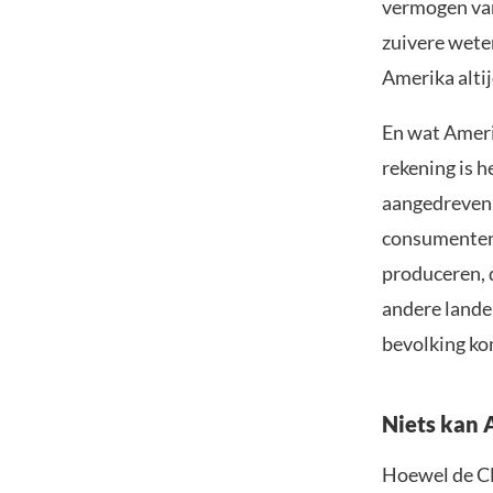
vermogen van
zuivere wete
Amerika altij
En wat Amerik
rekening is 
aangedreven 
consumenten
produceren, 
andere lande
bevolking ko
Niets kan 
Hoewel de CE