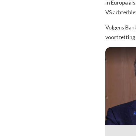
in Europa als
VS achterble
Volgens Bank
voortzetting 