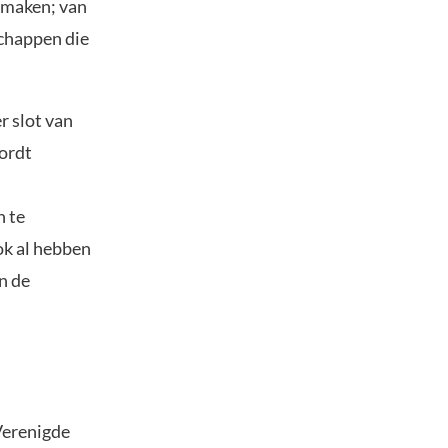
 maken; van
schappen die
r slot van
wordt
 te
ok al hebben
n de
Verenigde