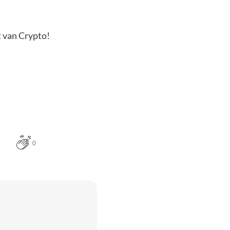
t van Crypto!
0