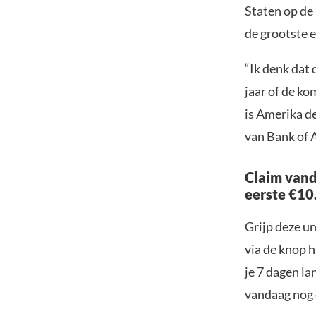
Staten op de
de grootste 
“Ik denk dat
jaar of de k
is Amerika de
van Bank of 
Claim vand
eerste €10
Grijp deze u
via de knop h
je 7 dagen la
vandaag nog e