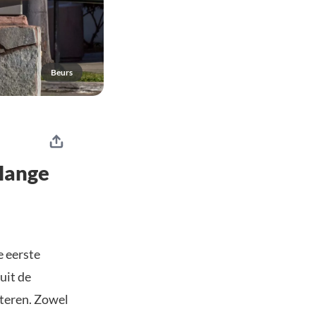
Beurs
lange
e eerste
uit de
steren. Zowel