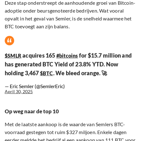
Deze stap onderstreept de aanhoudende groei van Bitcoin-
adoptie onder beursgenoteerde bedrijven. Wat vooral
opvalt in het geval van Semler, is de snelheid waarmee het
BTC toevoegt aan zijn balans.
acquires 165
for $15.7 million and
$SMLR
#bitcoins
has generated BTC Yield of 23.8% YTD. Now
holding 3,467
. We bleed orange. 🚀
$BTC
— Eric Semler (@SemlerEric)
April 30, 2025
Op weg naar de top 10
Met de laatste aankoop is de waarde van Semlers BTC-
voorraad gestegen tot ruim $327 miljoen. Enkele dagen
eerder meldde het bedrijf al een aankoop van 111 BTC voor