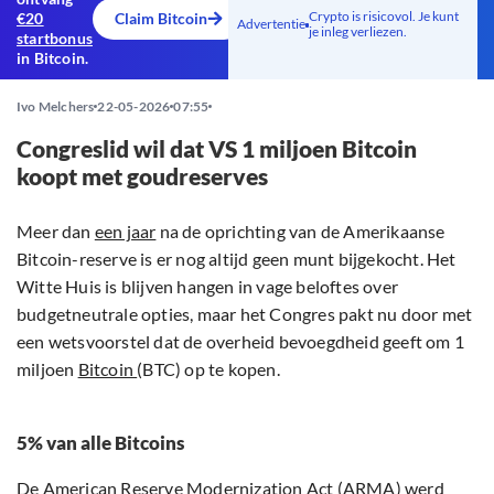
Crypto is risicovol. Je kunt
€20
Claim Bitcoin
Advertentie
je inleg verliezen.
startbonus
in Bitcoin.
Ivo Melchers
22-05-2026
07:55
Congreslid wil dat VS 1 miljoen Bitcoin
koopt met goudreserves
Meer dan
een jaar
na de oprichting van de Amerikaanse
Bitcoin-reserve is er nog altijd geen munt bijgekocht. Het
Witte Huis is blijven hangen in vage beloftes over
budgetneutrale opties, maar het Congres pakt nu door met
een wetsvoorstel dat de overheid bevoegdheid geeft om 1
miljoen
Bitcoin
(BTC) op te kopen.
5% van alle Bitcoins
De American Reserve Modernization Act (ARMA) werd