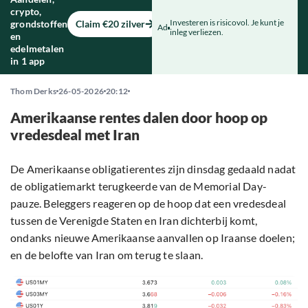
crypto,
Investeren is risicovol. Je kunt je
grondstoffen
Claim €20 zilver
Ad
inleg verliezen.
en
edelmetalen
in 1 app
Thom Derks
26-05-2026
20:12
Amerikaanse rentes dalen door hoop op
vredesdeal met Iran
De Amerikaanse obligatierentes zijn dinsdag gedaald nadat
de obligatiemarkt terugkeerde van de Memorial Day-
pauze. Beleggers reageren op de hoop dat een vredesdeal
tussen de Verenigde Staten en Iran dichterbij komt,
ondanks nieuwe Amerikaanse aanvallen op Iraanse doelen;
en de belofte van Iran om terug te slaan.