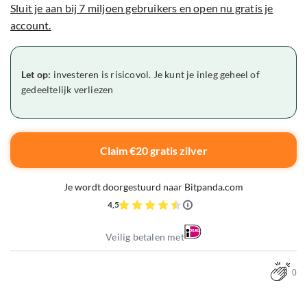
Sluit je aan bij 7 miljoen gebruikers en open nu gratis je
account.
Let op:
investeren is risicovol. Je kunt je inleg geheel of
gedeeltelijk verliezen
Claim €20 gratis zilver
Je wordt doorgestuurd naar Bitpanda.com
4,5
Veilig betalen met
0