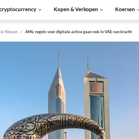
cryptocurrency
Kopen & Verkopen
Koersen
tie Nieuws
AML-regels voor digitale activa gaan ook in VAE van kracht