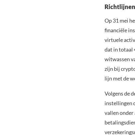
Richtlijnen
Op 31 mei he
financiële in
virtuele acti
dat in totaal
witwassen va
zijn bij cryp
lijn met de 
Volgens de de
instellingen 
vallen onder
betalingsdie
verzekerings