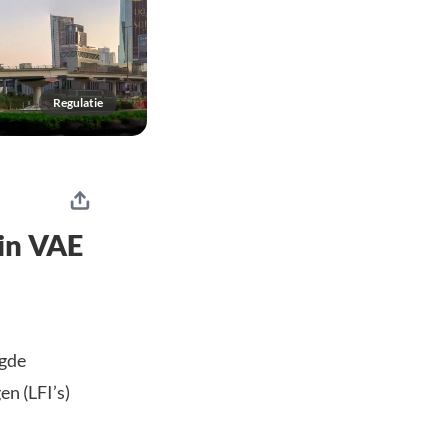
Regulatie
 in VAE
igde
n (LFI’s)