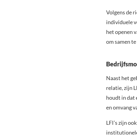
Volgens de r
individuele v
het openen va
om samen te 
Bedrijfsmo
Naast het geb
relatie, zijn
houdt in dat 
en omvang van
LFI’s zijn oo
institutionel