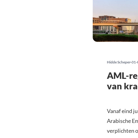
Hidde Scheper
31-
AML-reg
van kra
Vanaf eind j
Arabische Em
verplichten o