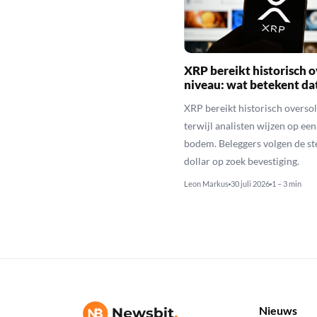
XRP bereikt historisch o
niveau: wat betekent da
XRP bereikt historisch overso
terwijl analisten wijzen op ee
bodem. Beleggers volgen de st
dollar op zoek bevestiging.
Leon Markus
30 juli 2026
1 – 3 min
Nieuws