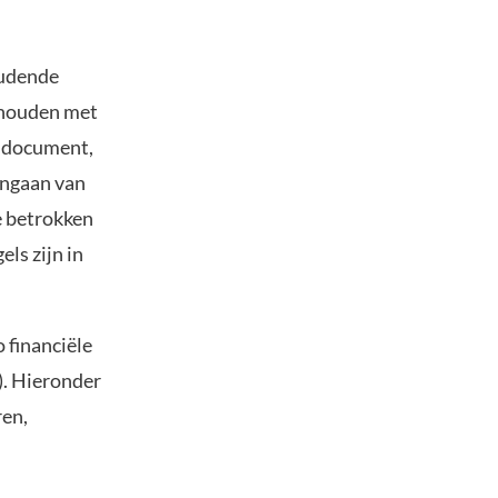
udende
d houden met
et document,
gengaan van
e betrokken
ls zijn in
o financiële
). Hieronder
ren,