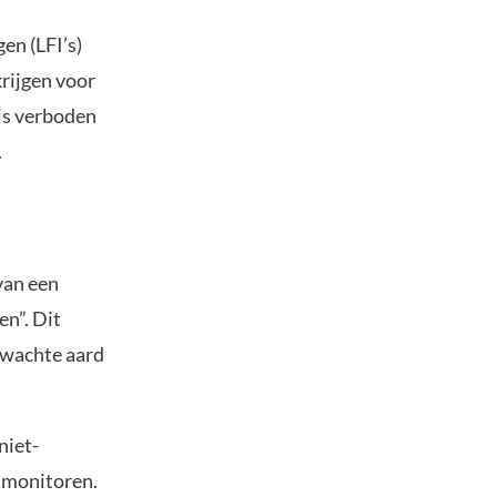
en (LFI’s)
krijgen voor
 is verboden
.
van een
en”. Dit
erwachte aard
niet-
e monitoren.