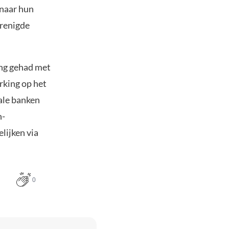
 naar hun
erenigde
ng gehad met
king op het
rale banken
h-
lijken via
0