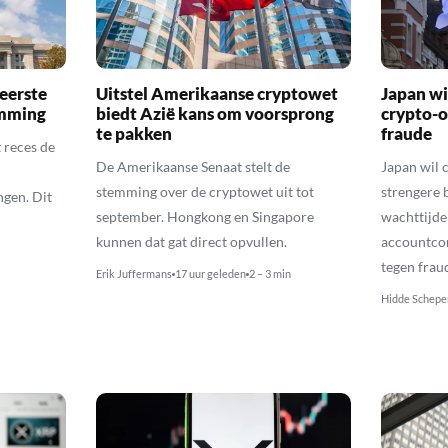
eerste
Uitstel Amerikaanse cryptowet
Japan wi
emming
biedt Azië kans om voorsprong
crypto-o
te pakken
fraude
 reces de
De Amerikaanse Senaat stelt de
Japan wil 
stemming over de cryptowet uit tot
strengere 
gen. Dit
september. Hongkong en Singapore
wachttijde
kunnen dat gat direct opvullen.
accountcon
tegen frau
Erik Juffermans
17 uur geleden
2 – 3 min
Hidde Schepe