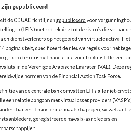
 zijn gepubliceerd
eft de CBUAE richtlijnen
gepubliceerd
voor vergunningho
stellingen (LFI’s) met betrekking tot de risico’s die verban
va en dienstverleners op het gebied van virtuele activa. H
 44 pagina’s telt, specificeert de nieuwe regels voor het te
n geld en terrorismefinanciering voor bankinstellingen di
tovaluta in de Verenigde Arabische Emiraten (VAE). Deze rege
wereldwijde normen van de Financial Action Task Force.
finitie van de centrale bank omvatten LFI’s alle niet-crypt
die een relatie aangaan met virtual asset providers (VASP’s
 andere banken, financieringsmaatschappijen, wisselkanto
nstaanbieders, geregistreerde hawala-aanbieders en
maatschappijen.