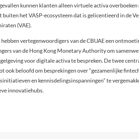
 gevallen kunnen klanten alleen virtuele activa overboeken
t buiten het VASP-ecosysteem dat is gelicentieerd in de V
iraten (VAE).
jd hebben vertegenwoordigers van de CBUAE een ontmoeti
ngers van de Hong Kong Monetary Authority om samenwer
gelgeving voor digitale activa te bespreken. De twee cent
lot ook beloofd om besprekingen over “gezamenlijke fintec
sinitiatieven en kennisdelingsinspanningen” te vergemakke
eve innovatiehubs.