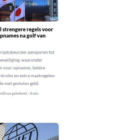
l strengere regels voor
pnames na golf van
cryptobeurzen aansporen tot
beveiliging, waaronder
n voor opnames, betere
troles en extra maatregelen
de met gestolen geld.
r
20 uur geleden
2 – 4 min