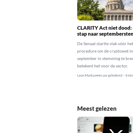
CLARITY Act niet dood: 
stap naar septemberst
De Senaat startte vlak vóór het
procedure om de cryptowet in
september in stemming te bren
betekent het voor de sector.
Leon Markus
één uur geleden
2 – 4 min
Meest gelezen