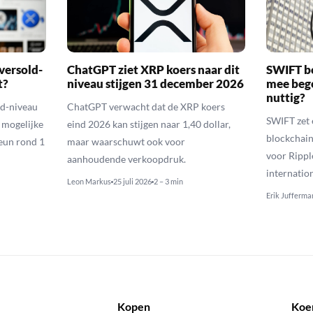
versold-
ChatGPT ziet XRP koers naar dit
SWIFT b
t?
niveau stijgen 31 december 2026
mee bego
nuttig?
ld-niveau
ChatGPT verwacht dat de XRP koers
SWIFT zet 
n mogelijke
eind 2026 kan stijgen naar 1,40 dollar,
blockchain
eun rond 1
maar waarschuwt ook voor
voor Rippl
aanhoudende verkoopdruk.
internatio
Leon Markus
25 juli 2026
2 – 3 min
Erik Jufferma
Kopen
Koe