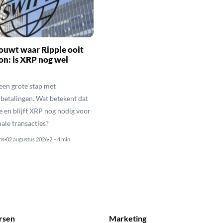
ouwt waar Ripple ooit
n: is XRP nog wel
een grote stap met
betalingen. Wat betekent dat
e en blijft XRP nog nodig voor
nale transacties?
ns
02 augustus 2026
2 – 4 min
rsen
Marketing