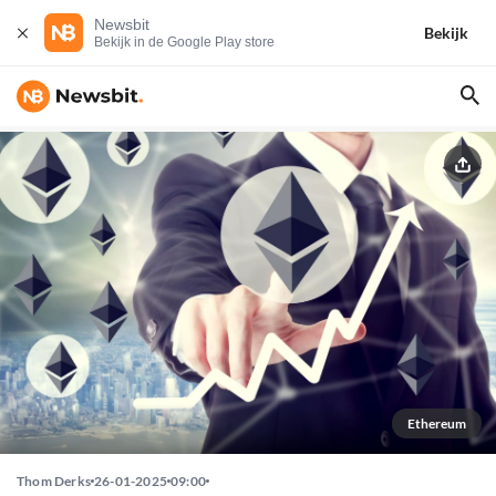
Newsbit
Bekijk
Bekijk in de Google Play store
Ethereum
Thom Derks
26-01-2025
09:00