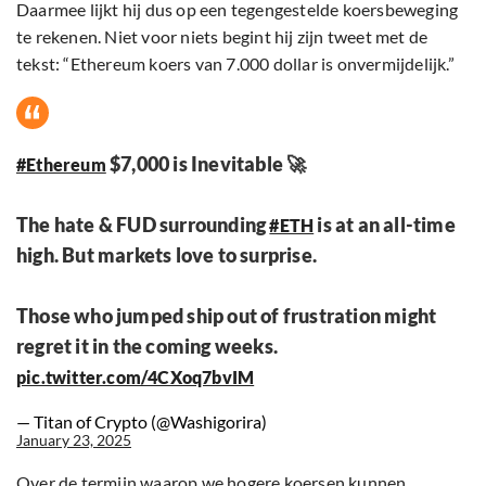
Daarmee lijkt hij dus op een tegengestelde koersbeweging
te rekenen. Niet voor niets begint hij zijn tweet met de
tekst: “Ethereum koers van 7.000 dollar is onvermijdelijk.”
$7,000 is Inevitable 🚀
#Ethereum
The hate & FUD surrounding
is at an all-time
#ETH
high. But markets love to surprise.
Those who jumped ship out of frustration might
regret it in the coming weeks.
pic.twitter.com/4CXoq7bvIM
— Titan of Crypto (@Washigorira)
January 23, 2025
Over de termijn waarop we hogere koersen kunnen