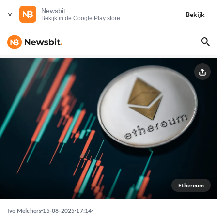
Newsbit
Bekijk
Bekijk in de Google Play store
Ethereum
Ivo Melchers
15-08-2025
17:14