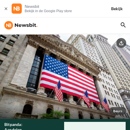
Newsbit
Bekijk
Bekijk in de Google Play store
Beurs
Bitpanda:
Aandelen,