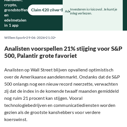
crypto,
Investeren is risicovol. Je kunt je
grondstoffen
Claim €20 zilver
Ad
inleg verliezen.
en
edelmetalen
in 1 app
Willem Spork
29-06-2026
21:32
Analisten voorspellen 21% stijging voor S&P
500, Palantir grote favoriet
Analisten op Wall Street blijven opvallend optimistisch
over de Amerikaanse aandelenmarkt. Ondanks dat de S&P
500 onlangs nog een nieuw record neerzette, verwachten
zij dat de index in de komende twaalf maanden gemiddeld
nog ruim 21 procent kan stijgen. Vooral
technologiebedrijven en communicatiediensten worden
gezien als de grootste kanshebbers voor verdere
koerswinst.