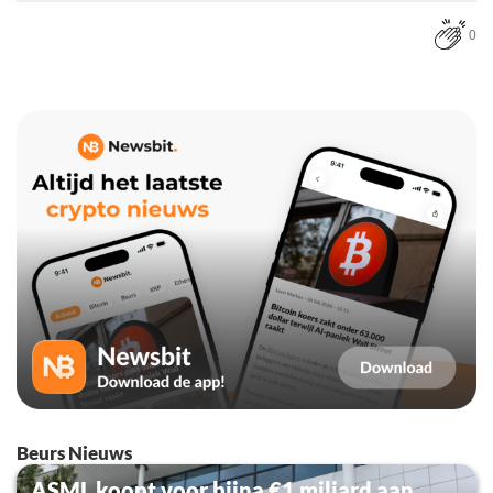
0
Beurs Nieuws
ASML koopt voor bijna €1 miljard aan