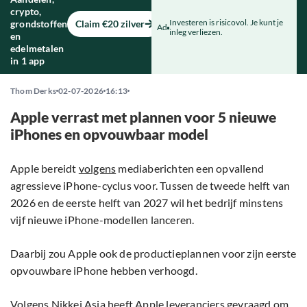
crypto,
Investeren is risicovol. Je kunt je
grondstoffen
Claim €20 zilver
Ad
inleg verliezen.
en
edelmetalen
in 1 app
Thom Derks
02-07-2026
16:13
Apple verrast met plannen voor 5 nieuwe
iPhones en opvouwbaar model
Apple bereidt
volgens
mediaberichten een opvallend
agressieve iPhone-cyclus voor. Tussen de tweede helft van
2026 en de eerste helft van 2027 wil het bedrijf minstens
vijf nieuwe iPhone-modellen lanceren.
Daarbij zou Apple ook de productieplannen voor zijn eerste
opvouwbare iPhone hebben verhoogd.
Volgens Nikkei Asia heeft Apple leveranciers gevraagd om