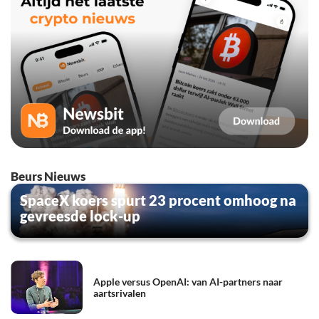
Beurs Nieuws
SpaceX koers spurt 23 procent omhoog na
gevreesde lock-up
Apple versus OpenAI: van AI-partners naar
aartsrivalen