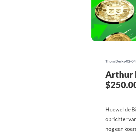
Thom Derks
02-04
Arthur 
$250.00
Hoewel de
B
oprichter van
nog een koer