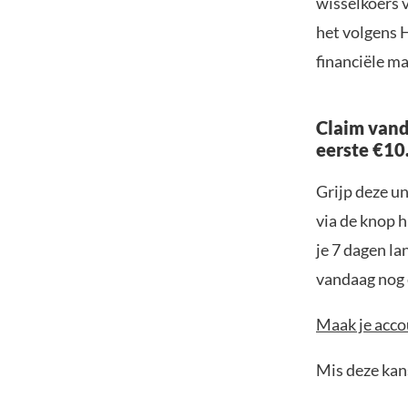
wisselkoers 
het volgens 
financiële m
Claim vand
eerste €10
Grijp deze u
via de knop h
je 7 dagen la
vandaag nog e
Maak je accou
Mis deze kans