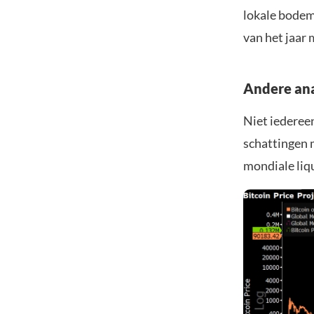
lokale bodem 
van het jaar 
Andere ana
Niet iedereen
schattingen m
mondiale liqu