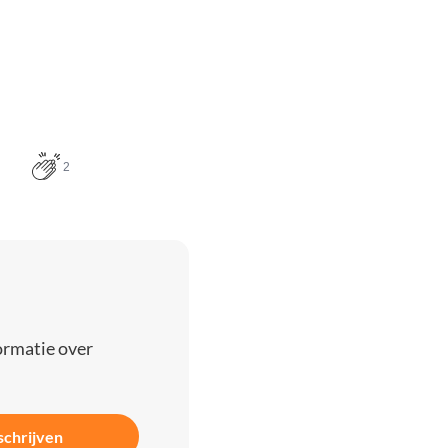
2
ormatie over
schrijven