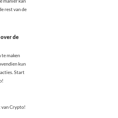
ie manier kan
e rest van de
 over de
n te maken
Bovendien kun
acties. Start
o!
t van Crypto!