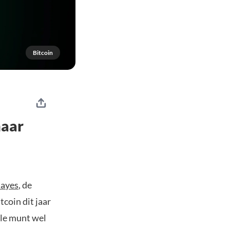
Bitcoin
naar
Hayes
, de
tcoin dit jaar
ale munt wel