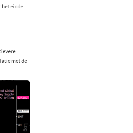
r het einde
atievere
latie met de