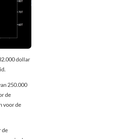
32.000 dollar
id.
 van 250.000
or de
n voor de
r de