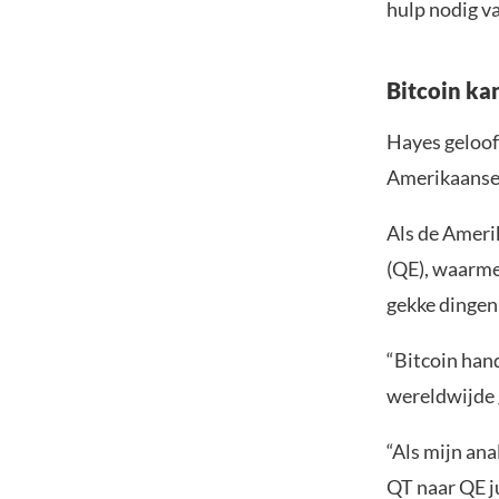
hulp nodig v
Bitcoin ka
Hayes geloof
Amerikaanse 
Als de Ameri
(QE), waarme
gekke dingen
“Bitcoin han
wereldwijde 
“Als mijn an
QT naar QE ju