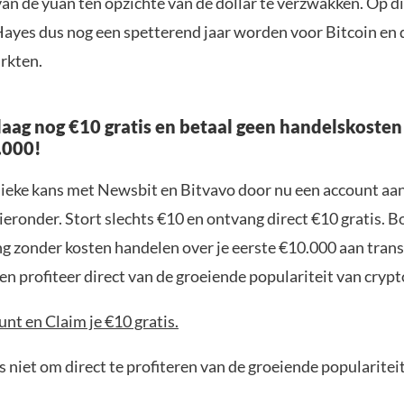
van de yuan ten opzichte van de dollar te verzwakken. Op d
Hayes dus nog een spetterend jaar worden voor Bitcoin en d
arkten.
aag nog €10 gratis en betaal geen handelskosten
.000!
nieke kans met Newsbit en Bitvavo door nu een account aa
ieronder. Stort slechts €10 en ontvang direct €10 gratis. 
ng zonder kosten handelen over je eerste €10.000 aan trans
n profiteer direct van de groeiende populariteit van crypt
nt en Claim je €10 gratis.
 niet om direct te profiteren van de groeiende popularitei