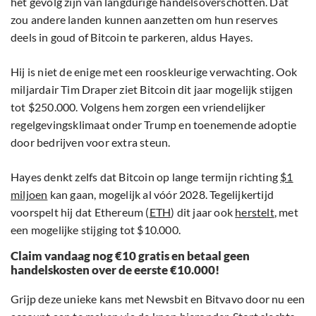
het gevolg zijn van langdurige handelsoverschotten. Dat
zou andere landen kunnen aanzetten om hun reserves
deels in goud of Bitcoin te parkeren, aldus Hayes.
Hij is niet de enige met een rooskleurige verwachting. Ook
miljardair Tim Draper ziet Bitcoin dit jaar mogelijk stijgen
tot $250.000. Volgens hem zorgen een vriendelijker
regelgevingsklimaat onder Trump en toenemende adoptie
door bedrijven voor extra steun.
Hayes denkt zelfs dat Bitcoin op lange termijn richting
$1
miljoen
kan gaan, mogelijk al vóór 2028. Tegelijkertijd
voorspelt hij dat Ethereum (
ETH
) dit jaar ook
herstelt
, met
een mogelijke stijging tot $10.000.
Claim vandaag nog €10 gratis en betaal geen
handelskosten over de eerste €10.000!
Grijp deze unieke kans met Newsbit en Bitvavo door nu een